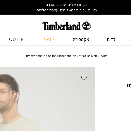
לקוחות יקרים, עקב עומס רב
צפויים עיכובים במשלוחים. עמכם הסליחה
ילדים
אקססוריז
SALE
OUTLET
ראשי
טי שירט שרוול ארוך Timberland עם הדפס בחזה לגברים
רוך Timberland עם