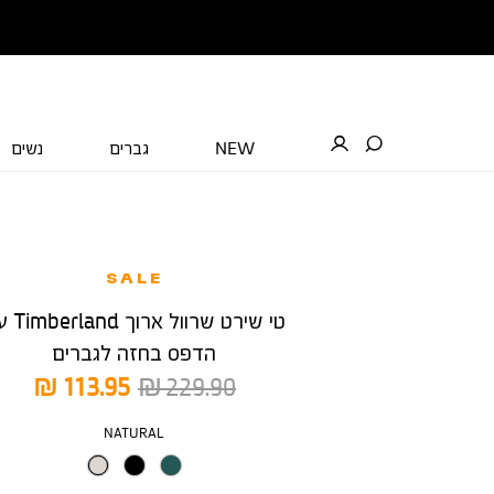
NEW
גברים
נשים
SALE
טי שירט שרוול א
הדפס בחזה לגברים
מחיר
מחיר
113.95 ₪
229.90 ₪
רגיל
מוצר
צבע
NATURAL