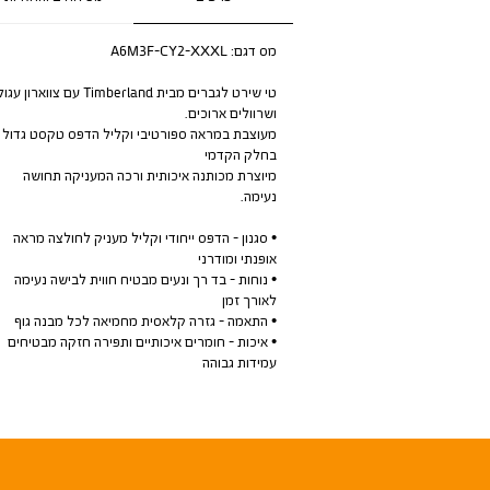
מס דגם:
A6M3F-CY2-XXXL
טי שירט לגברים מבית Timberland עם צווארון עגו
ושרוולים ארוכים.
מעוצבת במראה ספורטיבי וקליל הדפס טקסט גדול
בחלק הקדמי
מיוצרת מכותנה איכותית ורכה המעניקה תחושה
נעימה.
• סגנון - הדפס ייחודי וקליל מעניק לחולצה מראה
אופנתי ומודרני
• נוחות - בד רך ונעים מבטיח חווית לבישה נעימה
לאורך זמן
• התאמה - גזרה קלאסית מחמיאה לכל מבנה גוף
• איכות - חומרים איכותיים ותפירה חזקה מבטיחים
עמידות גבוהה