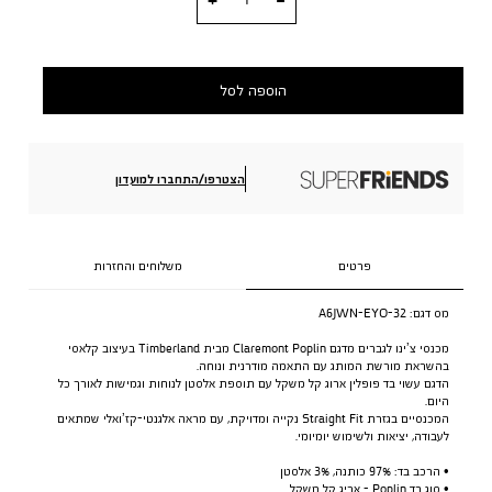
הוספה לסל
הצטרפו/התחברו למועדון
פרטים
משלוחים והחזרות
מס דגם:
A6JWN-EYO-32
מכנסי צ’ינו לגברים מדגם Claremont Poplin מבית Timberland בעיצוב קלאסי
בהשראת מורשת המותג עם התאמה מודרנית ונוחה.
הדגם עשוי בד פופלין ארוג קל משקל עם תוספת אלסטן לנוחות וגמישות לאורך כל
היום.
המכנסיים בגזרת Straight Fit נקייה ומדויקת, עם מראה אלגנטי-קז’ואלי שמתאים
לעבודה, יציאות ולשימוש יומיומי.
• הרכב בד: 97% כותנה, 3% אלסטן
• סוג בד Poplin - אריג קל משקל