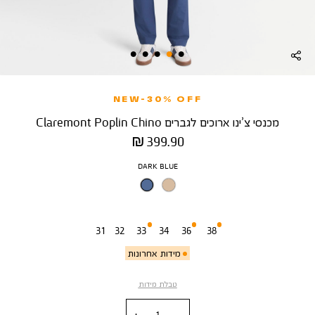
NEW-30% OFF
מכנסי צ’ינו ארוכים לגברים Claremont Poplin Chino
מחיר
399.90 ₪
מוצר
צבע
DARK BLUE
מידה
31
32
33
34
36
38
מידות אחרונות
טבלת מידות
כמות