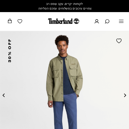
לקוחות יקרים, עקב עומס רב
צפויים עיכובים במשלוחים. עמכם הסליחה
30% OFF