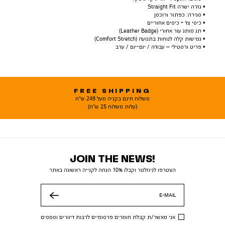
• גזרה ישרה Straight Fit
• סגירה: כפתור ורוכסן
• כיסי צד + כיסים אחוריים
• תג מותג עור אחורי (Leather Badge)
• גמישות קלה לנוחות בתנועה (Comfort Stretch)
• פריט ורסטילי – עבודה / יום-יום / ערב
FREE SHIPPING
משלוח חינם בקניה מעל 249 ש"ח
(עלות משלוח 25 ש"ח)
JOIN THE NEWS!
הצטרפו לניוזלטר וקבלו 10% הנחה לקנייה ראשונה באתר
E-MAIL
שלח
אני מאשר/ת קבלת חומרים פרסומיים לרבות דיוורים וסמסים