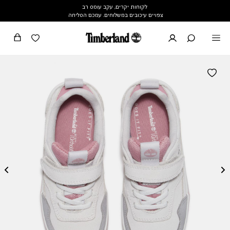
לקוחות יקרים, עקב עומס רב
צפויים עיכובים במשלוחים. עמכם הסליחה