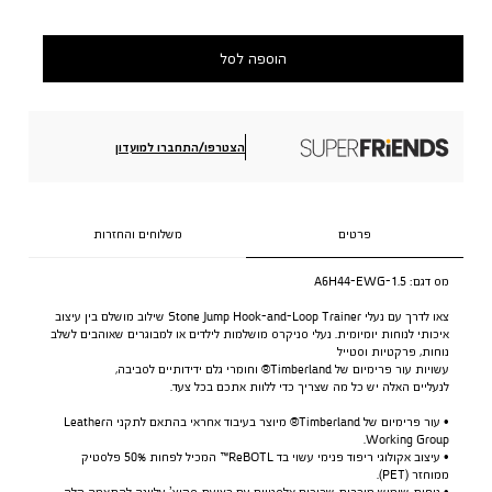
הוספה לסל
הצטרפו/התחברו למועדון
פרטים
משלוחים והחזרות
מס דגם:
A6H44-EWG-1.5
צאו לדרך עם נעלי Stone Jump Hook-and-Loop Trainer שילוב מושלם בין עיצוב
איכותי לנוחות יומיומית. נעלי סניקרס מושלמות לילדים או למבוגרים שאוהבים לשלב
נוחות, פרקטיות וסטייל
עשויות עור פרימיום של Timberland® וחומרי גלם ידידותיים לסביבה,
לנעליים האלה יש כל מה שצריך כדי ללוות אתכם בכל צעד.
• עור פרימיום של Timberland® מיוצר בעיבוד אחראי בהתאם לתקני הLeather
Working Group.
• עיצוב אקולוגי ריפוד פנימי עשוי בד ReBOTL™ המכיל לפחות 50% פלסטיק
ממוחזר (PET).