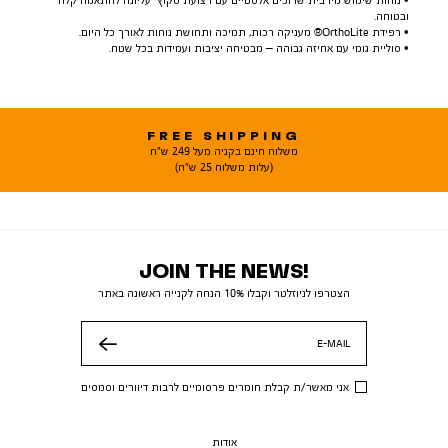
• נוחות שימוש מירבית שרוכים אלסטיים עם רצועת סקוץ’ עליונה להתאמה קלה
ובטוחה.
• רפידת OrthoLite® מעניקה רכות, תמיכה ותחושת נוחות לאורך כל היום.
• סוליית גומי עם אחיזה גבוהה – מבטיחה יציבות ועמידות בכל שטח.
FREE SHIPPING
משלוח חינם בקניה מעל 249 ש"ח
(עלות משלוח 25 ש"ח)
JOIN THE NEWS!
הצטרפו לניוזלטר וקבלו 10% הנחה לקנייה ראשונה באתר
E-MAIL
שלח
אני מאשר/ת קבלת חומרים פרסומיים לרבות דיוורים וסמסים
אודות