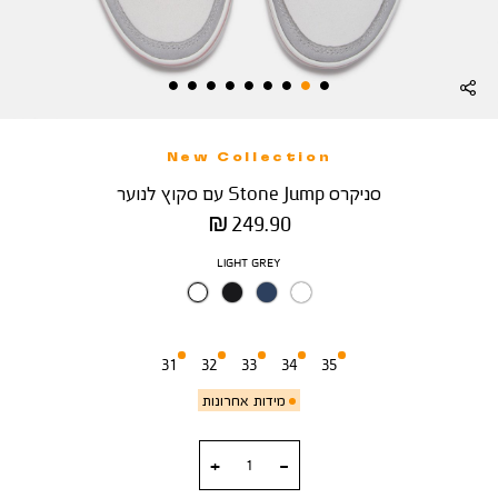
New Collection
סניקרס Stone Jump עם סקוץ לנוער
מחיר
249.90 ₪
מוצר
צבע
LIGHT GREY
מידה
31
32
33
34
35
מידות אחרונות
כמות