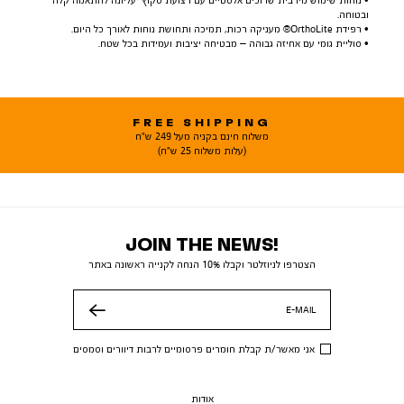
• נוחות שימוש מירבית שרוכים אלסטיים עם רצועת סקוץ’ עליונה להתאמה קלה
ובטוחה.
• רפידת OrthoLite® מעניקה רכות, תמיכה ותחושת נוחות לאורך כל היום.
• סוליית גומי עם אחיזה גבוהה – מבטיחה יציבות ועמידות בכל שטח.
FREE SHIPPING
משלוח חינם בקניה מעל 249 ש"ח
(עלות משלוח 25 ש"ח)
JOIN THE NEWS!
הצטרפו לניוזלטר וקבלו 10% הנחה לקנייה ראשונה באתר
E-MAIL
שלח
אני מאשר/ת קבלת חומרים פרסומיים לרבות דיוורים וסמסים
אודות