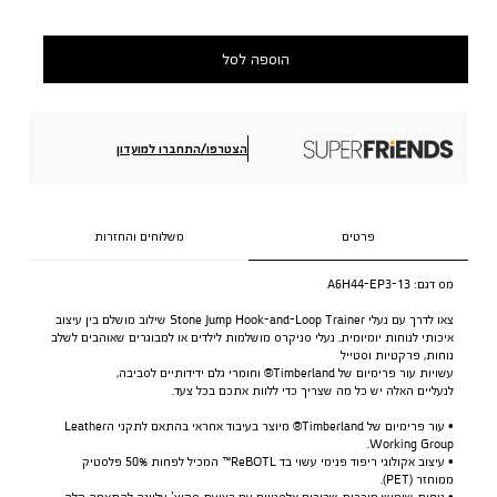
הוספה לסל
הצטרפו/התחברו למועדון
פרטים
משלוחים והחזרות
מס דגם:
A6H44-EP3-13
צאו לדרך עם נעלי Stone Jump Hook-and-Loop Trainer שילוב מושלם בין עיצוב
איכותי לנוחות יומיומית. נעלי סניקרס מושלמות לילדים או למבוגרים שאוהבים לשלב
נוחות, פרקטיות וסטייל
עשויות עור פרימיום של Timberland® וחומרי גלם ידידותיים לסביבה,
לנעליים האלה יש כל מה שצריך כדי ללוות אתכם בכל צעד.
• עור פרימיום של Timberland® מיוצר בעיבוד אחראי בהתאם לתקני הLeather
Working Group.
• עיצוב אקולוגי ריפוד פנימי עשוי בד ReBOTL™ המכיל לפחות 50% פלסטיק
ממוחזר (PET).