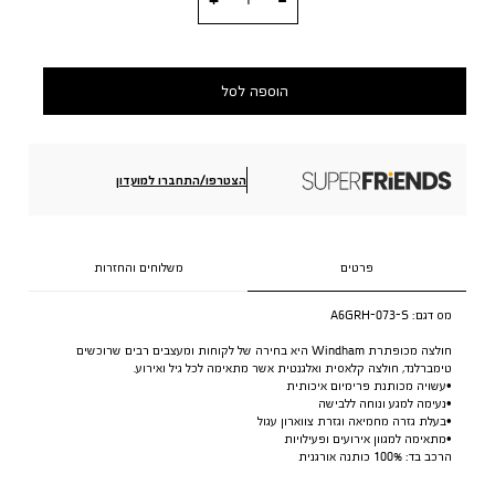
הוספה לסל
הצטרפו/התחברו למועדון
פרטים
משלוחים והחזרות
מס דגם:
A6GRH-073-S
חולצה מכופתרת Windham היא בחירה של לקוחות ומעצבים רבים שרוכשים
טימברלנד, חולצה קלאסית ואלגנטית אשר מתאימה לכל גיל ואירוע.
•עשויה מכותנת פרימיום איכותית
•נעימה למגע ונוחה ללבישה
•בעלת גזרה מחמיאה וגזרת צווארון עגול
•מתאימה למגוון אירועים ופעילויות
הרכב בד: 100% כותנה אורגנית