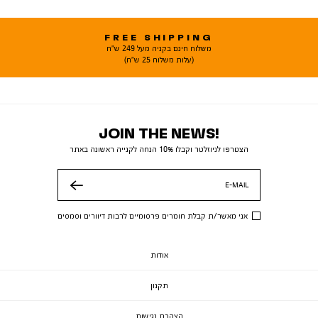
FREE SHIPPING
משלוח חינם בקניה מעל 249 ש"ח
(עלות משלוח 25 ש"ח)
JOIN THE NEWS!
הצטרפו לניוזלטר וקבלו 10% הנחה לקנייה ראשונה באתר
E-MAIL
שלח
אני מאשר/ת קבלת חומרים פרסומיים לרבות דיוורים וסמסים
אודות
תקנון
הצהרת נגישות