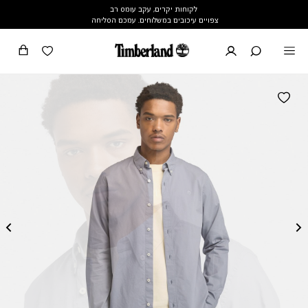
לקוחות יקרים, עקב עומס רב
צפויים עיכובים במשלוחים. עמכם הסליחה