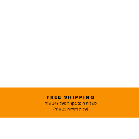
FREE SHIPPING
משלוח חינם בקניה מעל 249 ש"ח
(עלות משלוח 25 ש"ח)