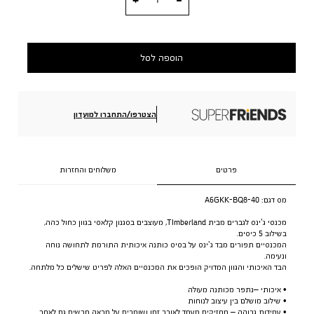
הוספה לסל
הצטרפו/התחברו למועדון
פרטים
משלוחים והחזרות
מס דגם:
A6GKK-BQ8-40
מכנסי ג’ינס לגברים מבית TImberland, מעוצבים בסגנון קלאסי בגוון כחול כהה,
בשילוב 5 כיסים.
המכנסיים תפורים מבד ג’ינס על בסיס כותנה איכותית התורמת לתחושה נוחה
ונעימה.
הבד האיכותי והגוון המדויק הופכים את המכנסיים האלה לפריט שישלים כל מלתחה.
• איכותי –נתפר מכותנה מעולה
• שילוב מושלם בין עיצוב לנוחות
• עמידות גבוהה – מחזיקים מעמד לאורך זמן ושומרים על מראה מרשים גם לאחר