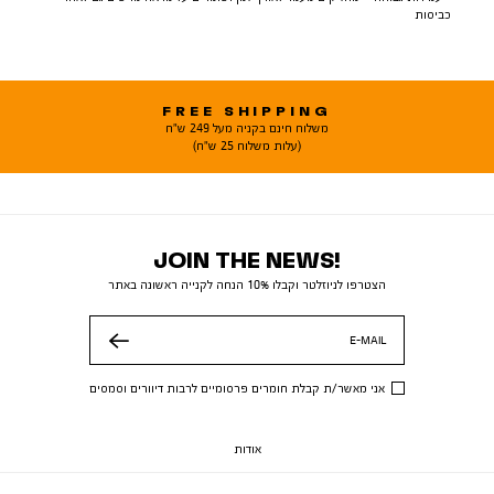
כביסות
FREE SHIPPING
משלוח חינם בקניה מעל 249 ש"ח
(עלות משלוח 25 ש"ח)
JOIN THE NEWS!
הצטרפו לניוזלטר וקבלו 10% הנחה לקנייה ראשונה באתר
E-MAIL
שלח
אני מאשר/ת קבלת חומרים פרסומיים לרבות דיוורים וסמסים
אודות