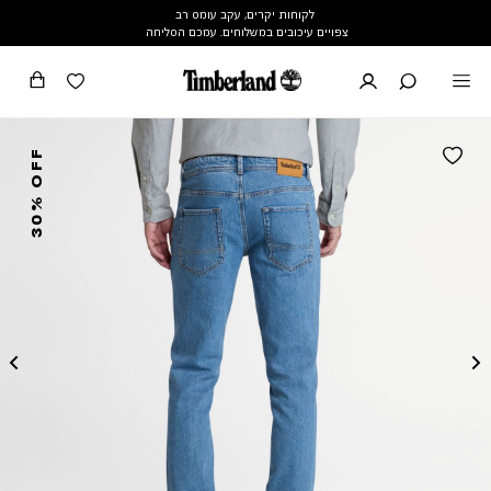
לקוחות יקרים, עקב עומס רב
צפויים עיכובים במשלוחים. עמכם הסליחה
30% OFF