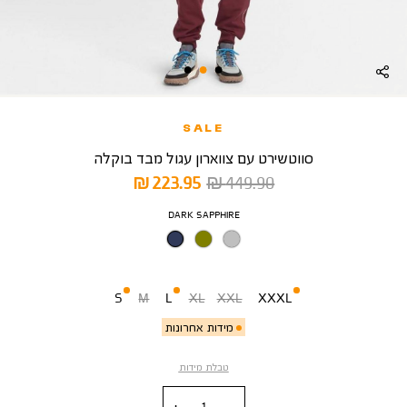
SALE
סווטשירט עם צווארון עגול מבד בוקלה
מחיר
מחיר
223.95 ₪
449.90 ₪
רגיל
מוצר
צבע
DARK SAPPHIRE
מידה
S
M
L
XL
XXL
XXXL
מידות אחרונות
טבלת מידות
כמות