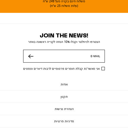
משלוח חינם בקניה מעל 249 ש"ח
(עלות משלוח 25 ש"ח)
JOIN THE NEWS!
הצטרפו לניוזלטר וקבלו 10% הנחה לקנייה ראשונה באתר
E-MAIL
שלח
אני מאשר/ת קבלת חומרים פרסומיים לרבות דיוורים וסמסים
אודות
תקנון
הצהרת נגישות
מדיניות פרטיות