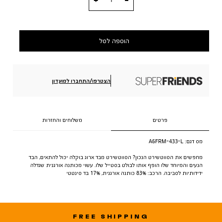
הוספה לסל
הצטרפו/התחברו למועדון
פרטים
משלוחים והחזרות
מס דגם:
A6FRM-433-L
מחפשים את הסווטשירט הנכון? הסווטשירט מבד ארוג בוקלה יכול להתאים, הבד
הנעים והמיוחד שלו הופף אותו לבולט בסטייל שלו. עשוי מכותנה אורגנית שגדלה
ידידותיות לסביבה. הרכב: 83% כותנה אורגנית, 17% בד סינטטי
FREE SHIPPING