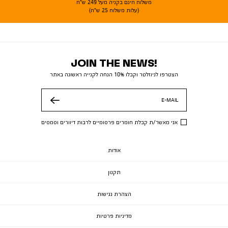
משלוח חינם בקניה מעל 249 ש"ח
(עלות משלוח 25 ש"ח)
JOIN THE NEWS!
הצטרפו לניוזלטר וקבלו 10% הנחה לקנייה ראשונה באתר
E-MAIL
שלח
אני מאשר/ת קבלת חומרים פרסומיים לרבות דיוורים וסמסים
אודות
תקנון
הצהרת נגישות
מדיניות פרטיות