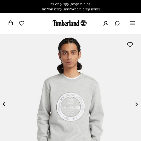
לקוחות יקרים, עקב עומס רב
צפויים עיכובים במשלוחים. עמכם הסליחה