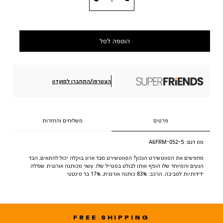
הוספה לסל
הצטרפו/התחברו למועדון
פרטים
משלוחים והחזרות
מס דגם:
A6FRM-052-S
מחפשים את הסווטשירט הנכון? הסווטשירט מבד ארוג בוקלה יכול להתאים, הבד
הנעים והמיוחד שלו הופף אותו לבולט בסטייל שלו. עשוי מכותנה אורגנית שגדלה
ידידותיות לסביבה. הרכב: 83% כותנה אורגנית, 17% בד סינטטי
FREE SHIPPING