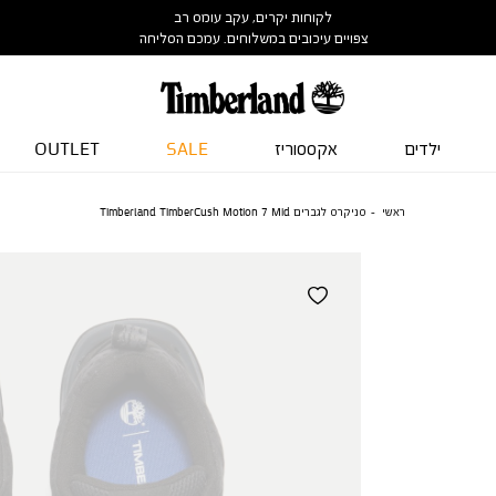
לקוחות יקרים, עקב עומס רב
צפויים עיכובים במשלוחים. עמכם הסליחה
ילדים
אקססוריז
SALE
OUTLET
ראשי
סניקרס לגברים Timberland TimberCush Motion 7 Mid