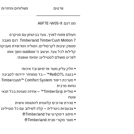
פרטים
משלוחים והחזרות
מס דגם:
A6F7E-W05-9
העולם פתוח לפניך, צעד בביטחון עם סניקרס
Timberland TimberCush Motion 7. דגם מוגבה
מספק יציבות לקרסוליים, הסוליה המרופדת מעניקה
קלילות לכל צעד, ועיצוב ה־outdoor הופך אותו
לפריט מושלם לסטיילינג יומיומי ואופנתי.
• חלק עליון מעור פרימיום ובד איכותי
• בטנה ReBOTL™ – בד ממוחזר ידידותי לסביבה
• מערכת ריפוד tem
נוחות מרבית
• סוליית TimberGrip™ – אחיזה מצוינת בכל תנאי
שטח
• סגירת שרוכים קלאסית להתאמה אישית
• צבעוניות ניטרלית – קלה לשילוב עם כל סטיילינג
• מיתוג דיסקרטי של Timberland®
• מוצר מקורי מבית Timberland®