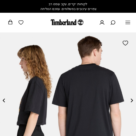
לקוחות יקרים, עקב עומס רב
צפויים עיכובים במשלוחים. עמכם הסליחה