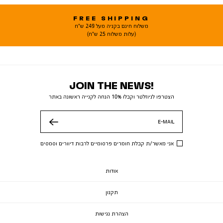
FREE SHIPPING
משלוח חינם בקניה מעל 249 ש"ח
(עלות משלוח 25 ש"ח)
JOIN THE NEWS!
הצטרפו לניוזלטר וקבלו 10% הנחה לקנייה ראשונה באתר
E-MAIL
שלח
אני מאשר/ת קבלת חומרים פרסומיים לרבות דיוורים וסמסים
אודות
תקנון
הצהרת נגישות