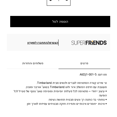
הוספה לסל
הצטרפו/התחברו למועדון
פרטים
משלוחים והחזרות
מס דגם:
A6DJ1-001-S
טי שירט קצרה המתאימה לגברים ולנשים מבית Timberland.
מעוצבת עם הדפס המשלב איור ולוגו Timberland בטאצ’ אורבני ומגניב.
• עיצוב ייחודי – מתאימה לכל פעילות יומיומית ומוסיפה טאצ’ נוסף של סטייל לכל
הופעה
• נוחות- בד כותנה רך ונעים מבטיח תחושה נעימה
• איכות -חומרים איכותיים ותפירה חזקה מבטיחים עמידות לאורך זמן