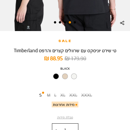
SALE
טי שירט יוניסקס עם שרוולים קצרים והדפס Timberland
מחיר
מחיר
88.95 ₪
179.90 ₪
רגיל
מוצר
צבע
BLACK
מידה
S
M
L
XL
XXL
XXXL
מידות אחרונות
טבלת מידות
כמות