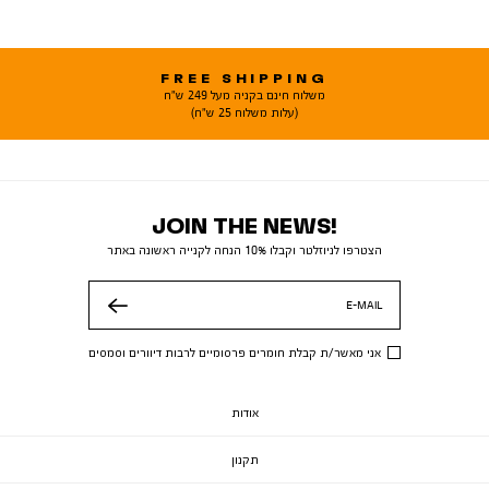
FREE SHIPPING
משלוח חינם בקניה מעל 249 ש"ח
(עלות משלוח 25 ש"ח)
JOIN THE NEWS!
הצטרפו לניוזלטר וקבלו 10% הנחה לקנייה ראשונה באתר
E-MAIL
שלח
אני מאשר/ת קבלת חומרים פרסומיים לרבות דיוורים וסמסים
אודות
תקנון