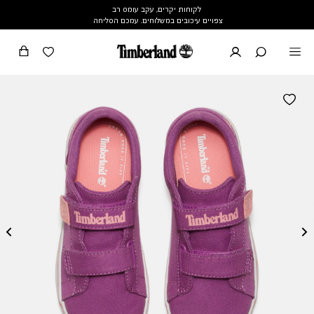
לקוחות יקרים, עקב עומס רב
צפויים עיכובים במשלוחים. עמכם הסליחה