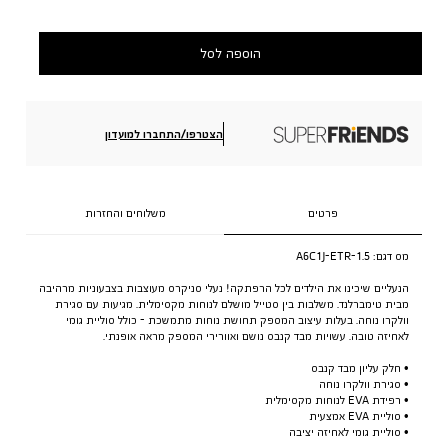
הוספה לסל
הצטרפו/התחברו למועדון
פרטים
משלוחים והחזרות
מס דגם:
A6C1J-ETR-1.5
הנעליים שיכינו את הילדים לכל הרפתקה! נעלי סניקרס מעוצבות בצבעוניות מרהיבה
מבית טימברלנד. משלבות בין סטייל מושלם לנוחות מקסימלית. מגיעות עם סגירת
וולקרו נוחה. בעלות עיצוב המספק תחושת נוחות מתמשכת - כולל סוליית גומי
לאחיזה טובה. עשויות מבד קנבס נושם ואוורירי המספק מראה אופנתי.
• חלק עליון מבד קנבס
• סגירת וולקרו נוחה
• רפידת EVA לנוחות מקסימלית
• סוליית EVA אמצעית
• סוליית גומי לאחיזה יציבה