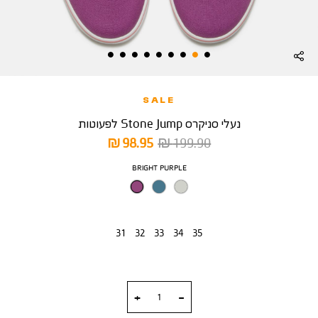
SALE
נעלי סניקרס Stone Jump לפעוטות
מחיר
מחיר
98.95 ₪
199.90 ₪
רגיל
מוצר
צבע
BRIGHT PURPLE
מידה
31
32
33
34
35
כמות