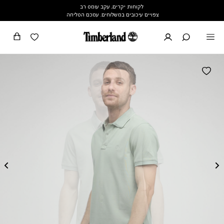
לקוחות יקרים, עקב עומס רב
צפויים עיכובים במשלוחים. עמכם הסליחה