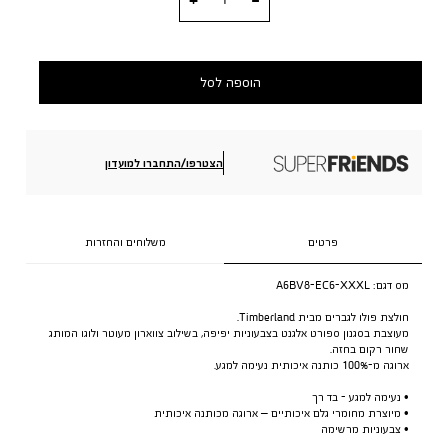
הוספה לסל
הצטרפו/התחברו למועדון
פרטים
משלוחים והחזרות
מס דגם:
A6BV8-EC6-XXXL
חולצת פולו לגברים מבית Timberland.
מעוצבת בסגנון ספורט אלגנט בצבעוניות יפיפה, בשילוב צווארון מעוטר ולוגו המותג
שחור רקום בחזה.
ארוגה מ-100% כותנה איכותית נעימה למגע.
• נעימה למגע - בד רך
• מיוצרת מחומרי גלם איכותיים – ארוגה מכותנה איכותית
• צבעוניות מרשימה