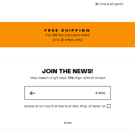
הדוגמן לובש מידה M
FREE SHIPPING
משלוח חינם בקניה מעל 249 ש"ח
(עלות משלוח 25 ש"ח)
JOIN THE NEWS!
הצטרפו לניוזלטר וקבלו 10% הנחה לקנייה ראשונה באתר
E-MAIL
שלח
אני מאשר/ת קבלת חומרים פרסומיים לרבות דיוורים וסמסים
אודות