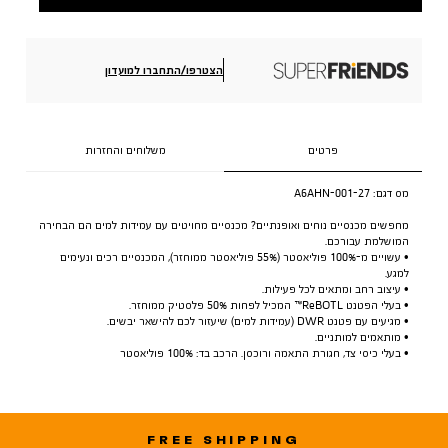
הצטרפו/התחברו למועדון
פרטים
משלוחים והחזרות
מס דגם:
A6AHN-001-27
מחפשים מכנסיים נוחים ואופנתיים? מכנסיים מחויטים עם עמידות למים הם הבחירה
המושלמת עבורכם.
• עשויים מ-100% פוליאסטר (55% פוליאסטר ממוחזר), המכנסיים רכים ונעימים
למגע.
• עיצוב רחב ומתאים לכל פעילות.
• בעלי הפטנט ReBOTL™ המכיל לפחות 50% פלסטיק ממוחזר.
• מגיעים עם פטנט DWR (עמידות למים) שיעזור לכם להישאר יבשים.
• מותאמים למותניים.
• בעלי כיסי צד, חגורת התאמה ורוכסן. הרכב בד: 100% פוליאסטר
FREE SHIPPING