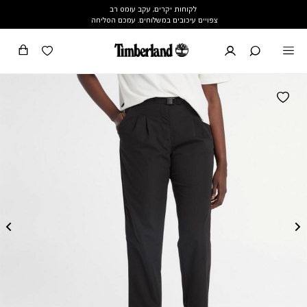
לקוחות יקרים, עקב עומס רב
צפויים עיכובים במשלוחים. עמכם הסליחה