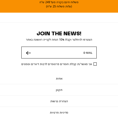
משלוח חינם בקניה מעל 249 ש"ח
(עלות משלוח 25 ש"ח)
JOIN THE NEWS!
הצטרפו לניוזלטר וקבלו 10% הנחה לקנייה ראשונה באתר
E-MAIL
שלח
אני מאשר/ת קבלת חומרים פרסומיים לרבות דיוורים וסמסים
אודות
תקנון
הצהרת נגישות
מדיניות פרטיות