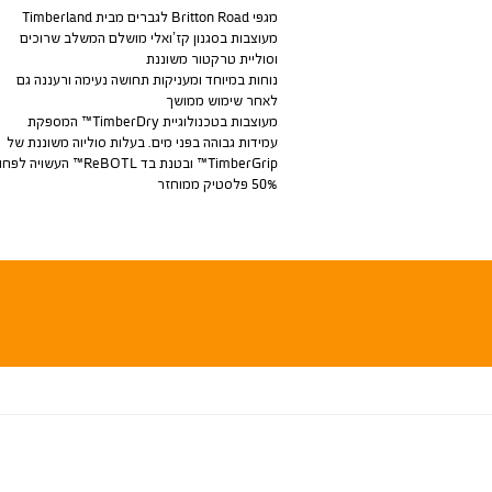
מגפי Britton Road לגברים מבית Timberland
מעוצבות בסגנון קז’ואלי מושלם המשלב שרוכים
וסוליית טרקטור משוננת
נוחות במיוחד ומעניקות תחושה נעימה ורעננה גם
לאחר שימוש ממושך
מעוצבות בטכנולוגיית TimberDry™ המספקת
עמידות גבוהה בפני מים. בעלות סוליוה משוננת של
TimberGrip™ ובטנת בד ReBOTL™ העשויה ל
50% פלסטיק ממוחזר