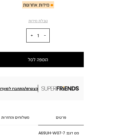
מידות אחרונות
טבלת מידות
כמות
הוספה לסל
הצטרפו/התחברו למועדון
פרטים
משלוחים והחזרות
מס דגם:
A69UH-W07-7