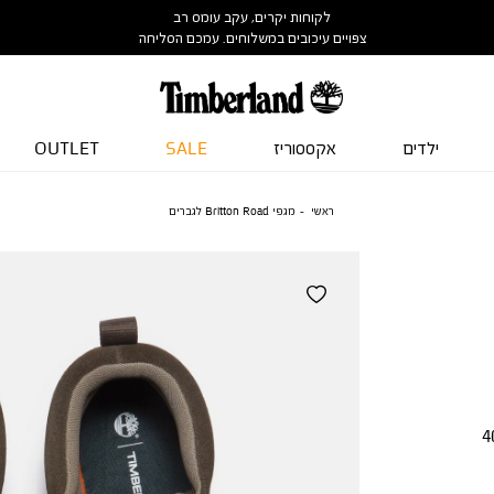
לקוחות יקרים, עקב עומס רב
צפויים עיכובים במשלוחים. עמכם הסליחה
ילדים
אקססוריז
SALE
OUTLET
ראשי
מגפי Britton Road לגברים
4