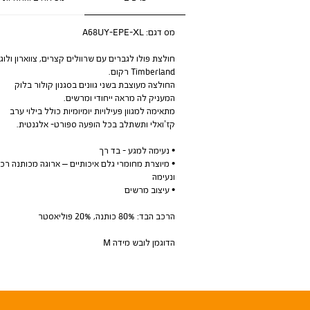
מס דגם:
A68UY-EPE-XL
חולצת פולו לגברים עם שרוולים קצרים, צווארון ולוגו
Timberland רקום.
החולצה מעוצבת בשני גוונים בסגנון קולור בלוק
המעניק לה מראה ייחודי ומרשים.
מתאימה למגוון פעילויות יומיומיות כולל בילוי ערב
קז’ואלי ותשתלב בכל הופעה ספורט- אלגנטית.
• נעימה למגע - בד רך
• מיוצרת מחומרי גלם איכותיים – ארוגה מכותנה רכ
ונעימה
• עיצוב מרשים
הרכב הבד: 80% כותנה, 20% פוליאסטר
הדוגמן לובש מידה M