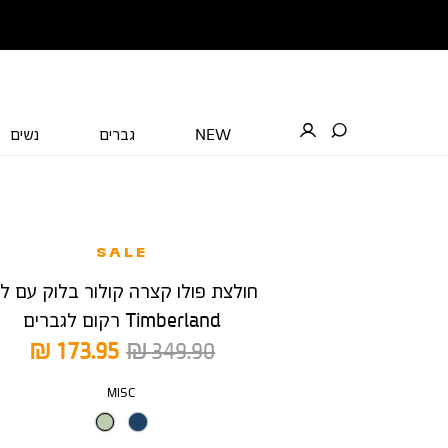
NEW
גברים
נשים
SALE
חולצת פולו קצרה קולור בלוק עם לוג
Timberland רקום לגברים
מחיר
מחיר
173.95 ₪
349.90 ₪
רגיל
מוצר
צבע
MISC