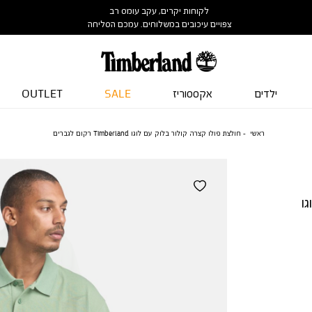
לקוחות יקרים, עקב עומס רב
צפויים עיכובים במשלוחים. עמכם הסליחה
ילדים
אקססוריז
SALE
OUTLET
ראשי
חולצת פולו קצרה קולור בלוק עם לוגו Timberland רקום לגברים
ו