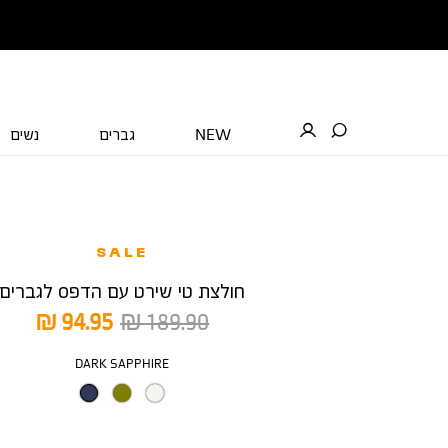
NEW
גברים
נשים
SALE
חולצת טי שירט עם הדפס לגברים
מחיר
מחיר
94.95 ₪
189.90 ₪
רגיל
מוצר
צבע
DARK SAPPHIRE
מידה