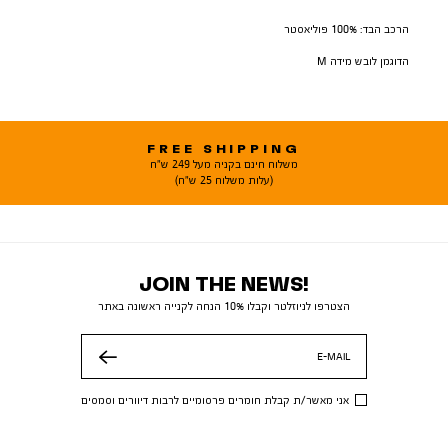
הרכב הבד: 100% פוליאסטר
הדוגמן לובש מידה M
FREE SHIPPING
משלוח חינם בקניה מעל 249 ש"ח
(עלות משלוח 25 ש"ח)
JOIN THE NEWS!
הצטרפו לניוזלטר וקבלו 10% הנחה לקנייה ראשונה באתר
E-MAIL
שלח
אני מאשר/ת קבלת חומרים פרסומיים לרבות דיוורים וסמסים