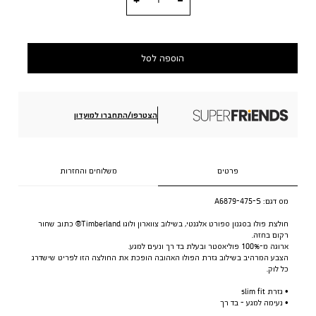
הוספה לסל
הצטרפו/התחברו למועדון
פרטים
משלוחים והחזרות
מס דגם:
A6879-475-S
חולצת פולו בסגנון ספורט אלגנטי, בשילוב צווארון ולוגו Timberland® כתוב שחור
רקום בחזה.
ארוגה מ-100% פוליאסטר ובעלת בד רך ונעים למגע.
הצבע המרהיב בשילוב גזרת הפולו האהובה הופכת את החולצה הזו לפריט שישדרג
כל לוק.
• גזרת slim fit
• נעימה למגע - בד רך