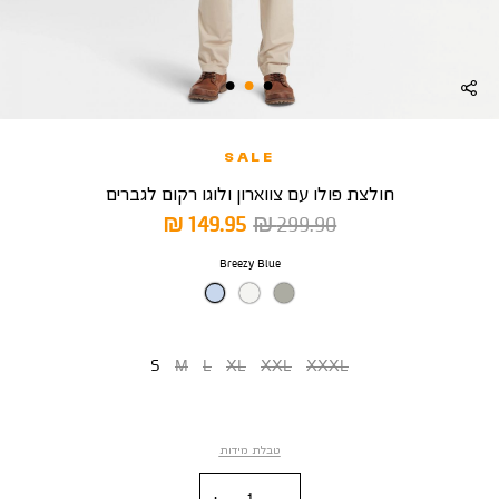
SALE
חולצת פולו עם צווארון ולוגו רקום לגברים
מחיר
מחיר
149.95 ₪
299.90 ₪
רגיל
מוצר
צבע
Breezy Blue
מידה
S
M
L
XL
XXL
XXXL
טבלת מידות
כמות