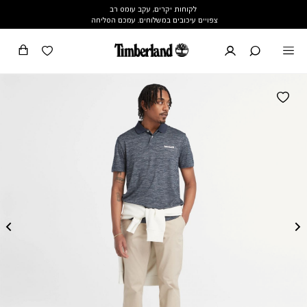
לקוחות יקרים, עקב עומס רב
צפויים עיכובים במשלוחים. עמכם הסליחה