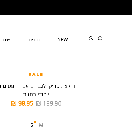
NEW
גברים
נשים
SALE
חולצת טריקו לגברים עם הדפס גרפ
ייחודי בחזית
מחיר
מחיר
98.95 ₪
199.90 ₪
רגיל
מוצר
מידה
S
M