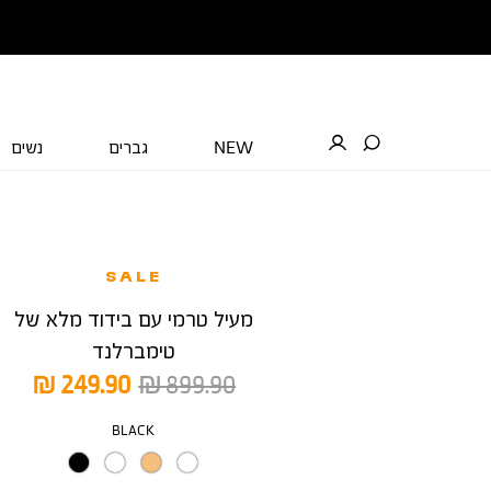
NEW
גברים
נשים
SALE
מעיל טרמי עם בידוד מלא של
טימברלנד
מחיר
מחיר
249.90 ₪
899.90 ₪
רגיל
מוצר
צבע
BLACK