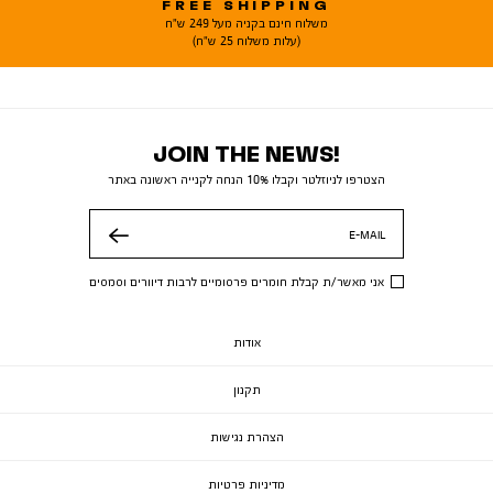
FREE SHIPPING
משלוח חינם בקניה מעל 249 ש"ח
(עלות משלוח 25 ש"ח)
JOIN THE NEWS!
הצטרפו לניוזלטר וקבלו 10% הנחה לקנייה ראשונה באתר
E-MAIL
שלח
אני מאשר/ת קבלת חומרים פרסומיים לרבות דיוורים וסמסים
אודות
תקנון
הצהרת נגישות
מדיניות פרטיות