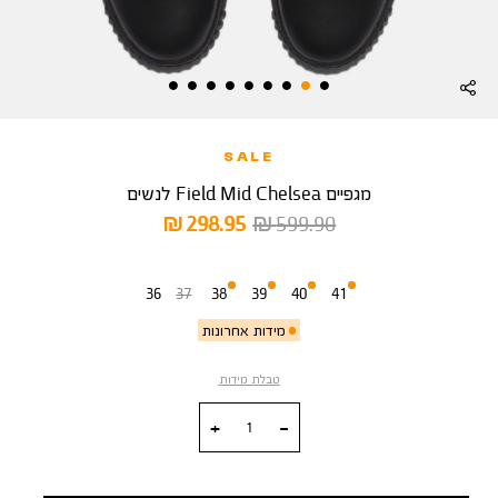
SALE
מגפיים Field Mid Chelsea לנשים
מחיר
מחיר
298.95 ₪
599.90 ₪
רגיל
מוצר
מידה
36
37
38
39
40
41
מידות אחרונות
טבלת מידות
כמות