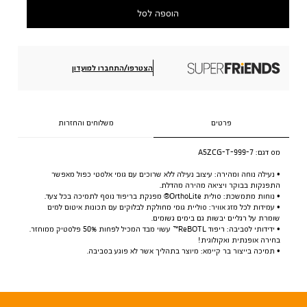
הוספה לסל
הצטרפו/התחברו למועדון
פרטים
משלוחים והחזרות
מס דגם:
A5ZCG-T-999-7
• נעילה נוחה ומהירה: עיצוב נעילה ללא שרוכים עם גומי אלסטי כפול מאפשר
התפנקות בבוקר ויציאה מהירה מהדלת.
• נוחות מתמשכת: סולית OrthoLite® מפנקת בריפוד נוסף לתמיכה בכל צעד.
• עמידות לכל מזג אוויר: סוליית גומי מחולקת לבלוקים עם תכונות איטום למים
שומרת על רגליים יבשות גם בימים גשומים.
• ידידותי לסביבה: ריפוד ReBOTL™ עשוי מבד המכיל לפחות 50% פלסטיק ממוחזר.
בחירה אופנתית ואקולוגית!
• תמיכה בייצור בר קיימא: מיוצר בתהליך אשר לא פוגע בסביבה.