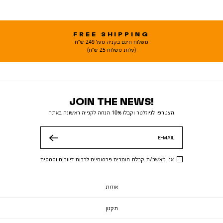
FREE SHIPPING
משלוח חינם בקניה מעל 249 ש"ח
(עלות משלוח 25 ש"ח)
JOIN THE NEWS!
הצטרפו לניוזלטר וקבלו 10% הנחה לקנייה ראשונה באתר
E-MAIL
שלח
אני מאשר/ת קבלת חומרים פרסומיים לרבות דיוורים וסמסים
אודות
תקנון