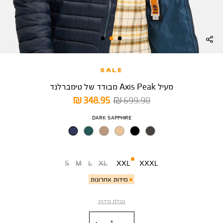
SALE
מעיל Axis Peak מבודד של טימברלנד
מחיר
מחיר
348.95 ₪
699.90 ₪
רגיל
מוצר
צבע
DARK SAPPHIRE
מידה
S
M
L
XL
XXL
XXXL
מידות אחרונות
טבלת מידות
כמות