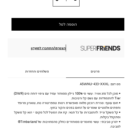
הוספה לסל
הצטרפו/התחברו למועדון
פרטים
משלוחים והחזרות
מס דגם:
A5WNU-433-XXXL
• מוכן לכל מזג אוויר: עשוי מ-100% ניילון ממוחזר עמיד עם ציפוי דוחה מים (DWR)
Tier להתמודדות עם גשם קל ורטיבות.
• חום עוטף: סגירת רוכסן מלאה מאפשרת ויסות טמפרטורה נוח, צווארון מרופד
וחפתים אלסטיים שומרים על החום בפנים והקור בחוץ.
• קל משקל ונייד: להתגברות על כל תנאי. קח את המעיל לכל מקום - הוא קל משקל
ומתקפל בקלות.
• יתרון סביבתי: עשוי מחומרים ממוחזרים כחלק מהמחויבות של Timberland®
לסביבה.