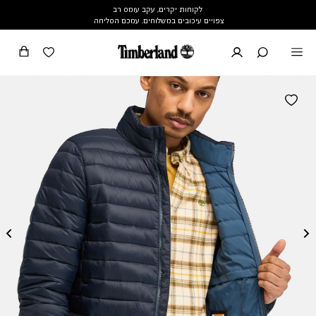
לקוחות יקרים, עקב עומס רב
צפויים עיכובים במשלוחים. עמכם הסליחה