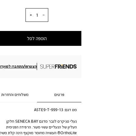
כמות
הוספה לסל
הצטרפו/התחברו למועדון
פרטים
משלוחים והחזרות
מס דגם:
A5TE9-T-999-13
נעלי סניקרס לגבר מדגם SENECA BAY חלקן
העליון של הנעליים עשוי מעור. הרפידה הפנימית
OrthoLite® העשויה מחומר מוקצף הינה קלת משק