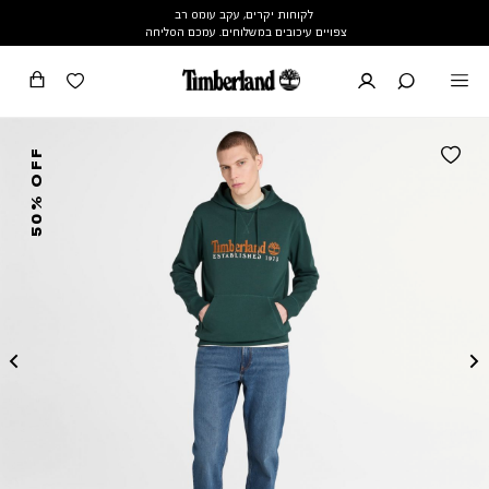
לקוחות יקרים, עקב עומס רב
צפויים עיכובים במשלוחים. עמכם הסליחה
50% OFF