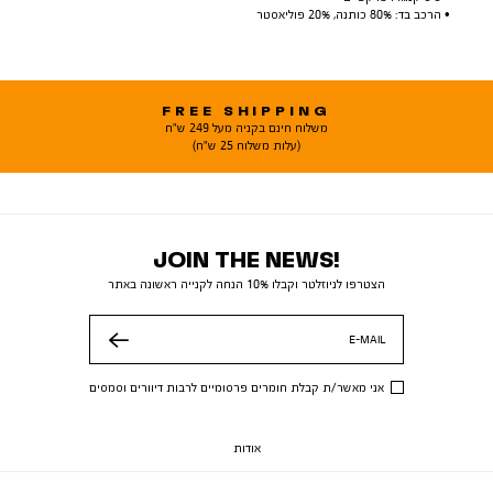
• הרכב בד: 80% כותנה, 20% פוליאסטר
FREE SHIPPING
משלוח חינם בקניה מעל 249 ש"ח
(עלות משלוח 25 ש"ח)
JOIN THE NEWS!
הצטרפו לניוזלטר וקבלו 10% הנחה לקנייה ראשונה באתר
E-MAIL
שלח
אני מאשר/ת קבלת חומרים פרסומיים לרבות דיוורים וסמסים
אודות