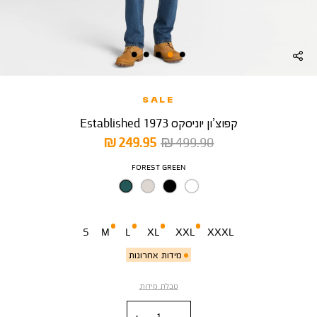
SALE
קפוצ’ון יוניסקס Established 1973
מחיר
מחיר
249.95 ₪
499.90 ₪
רגיל
מוצר
צבע
FOREST GREEN
מידה
S
M
L
XL
XXL
XXXL
מידות אחרונות
טבלת מידות
כמות