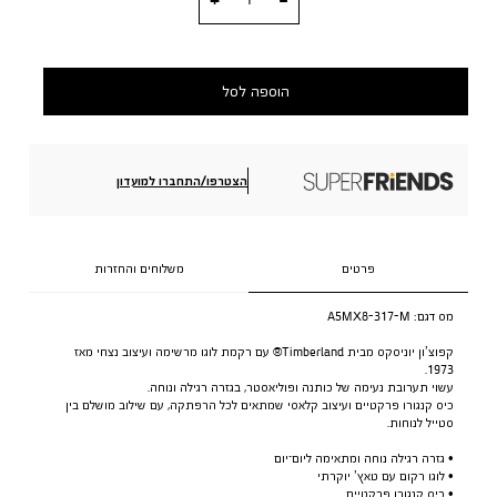
הוספה לסל
הצטרפו/התחברו למועדון
פרטים
משלוחים והחזרות
מס דגם:
A5MX8-317-M
קפוצ’ון יוניסקס מבית Timberland® עם רקמת לוגו מרשימה ועיצוב נצחי מאז
1973.
עשוי תערובת נעימה של כותנה ופוליאסטר, בגזרה רגילה ונוחה.
כיס קנגורו פרקטיים ועיצוב קלאסי שמתאים לכל הרפתקה, עם שילוב מושלם בין
סטייל לנוחות.
• גזרה רגילה נוחה ומתאימה ליום־יום
• לוגו רקום עם טאץ’ יוקרתי
• כיס קנגורו פרקטיים