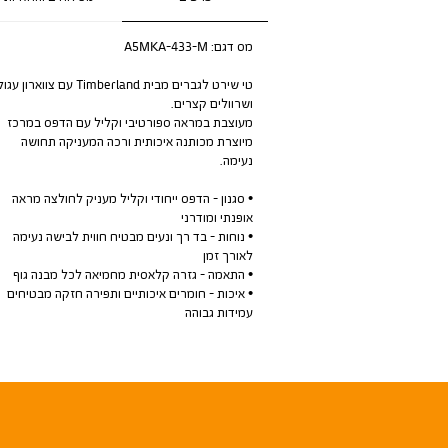
מס דגם:
A5MKA-433-M
טי שירט לגברים מבית Timberland עם צווארון עגו
ושרוולים קצרים.
מעוצבת במראה ספורטיבי וקליל עם הדפס במרכז
מיוצרת מכותנה איכותית ורכה המעניקה תחושה
נעימה.
• סגנון - הדפס ייחודי וקליל מעניק לחולצה מראה
אופנתי ומודרני
• נוחות - בד רך ונעים מבטיח חווית לבישה נעימה
לאורך זמן
• התאמה - גזרה קלאסית מחמיאה לכל מבנה גוף
• איכות - חומרים איכותיים ותפירה חזקה מבטיחים
עמידות גבוהה