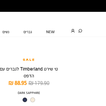
NEW
גברים
נשים
SALE
טי שירט Timberland לגברים עם
הדפס
מחיר
מחיר
88.95 ₪
179.90 ₪
רגיל
מוצר
צבע
DARK SAPPHIRE