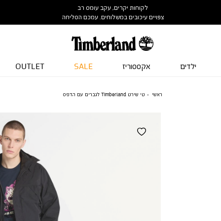
לקוחות יקרים, עקב עומס רב
צפויים עיכובים במשלוחים. עמכם הסליחה
ילדים
אקססוריז
SALE
OUTLET
ראשי
טי שירט Timberland לגברים עם הדפס