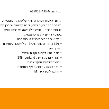
מס דגם:
A5MDE-433-M
נוחות יומיומית עם מראה נקי ועל-זמני. הסווטשירט
משלב בד רך ונעים במגע, גזרה קלאסית ורוכסן מלא
לנוחות מרבית – מושלם ללבישה כשכבה נוספת
בימים קרירים או כפריט עצמאי.
• בד נעים בגימור מוברש לנוחות רכה
• 85% כותנה איכותית ו-15% פוליאסטר לעמידות
לאורך זמן
• רוכסן מלא לנוחות וקלות שימוש
• לוגו רקום מקורי של Timberland®
• כיסים צדדיים פונקציונליים
• גזרה רגילה עם מראה נקי ומתוחכם
• הדוגמן לובש מידה M