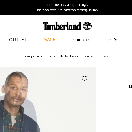
לקוחות יקרים, עקב עומס רב
צפויים עיכובים במשלוחים. עמכם הסליחה
ילדים
אקססוריז
SALE
OUTLET
ראשי
סווטשירט לגברים Exeter River עם צווארון גבוה ורוכסן מלא
Exeter Ri עם