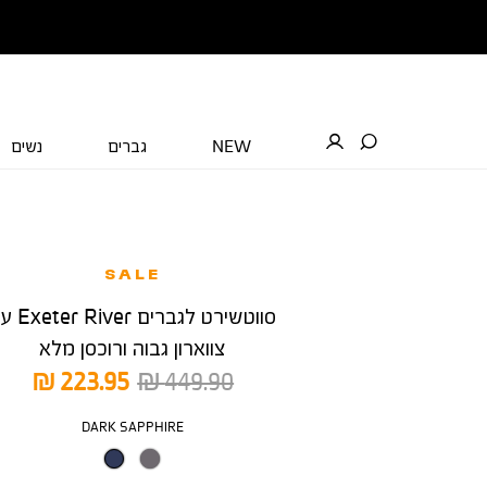
NEW
גברים
נשים
SALE
סווטשירט לגברים ver
צווארון גבוה ורוכסן מלא
מחיר
מחיר
223.95 ₪
449.90 ₪
רגיל
מוצר
צבע
DARK SAPPHIRE