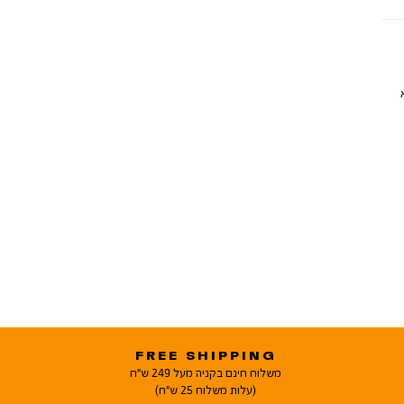
FREE SHIPPING
משלוח חינם בקניה מעל 249 ש"ח
(עלות משלוח 25 ש"ח)