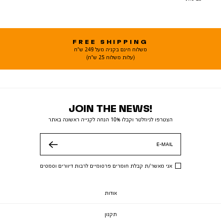
FREE SHIPPING
משלוח חינם בקניה מעל 249 ש"ח
(עלות משלוח 25 ש"ח)
JOIN THE NEWS!
הצטרפו לניוזלטר וקבלו 10% הנחה לקנייה ראשונה באתר
E-MAIL
שלח
אני מאשר/ת קבלת חומרים פרסומיים לרבות דיוורים וסמסים
אודות
תקנון