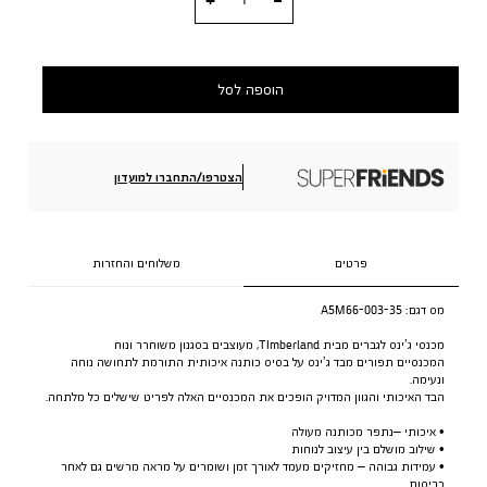
הוספה לסל
הצטרפו/התחברו למועדון
פרטים
משלוחים והחזרות
מס דגם:
A5M66-003-35
מכנסי ג’ינס לגברים מבית TImberland, מעוצבים בסגנון משוחרר ונוח
המכנסיים תפורים מבד ג’ינס על בסיס כותנה איכותית התורמת לתחושה נוחה
ונעימה.
הבד האיכותי והגוון המדויק הופכים את המכנסיים האלה לפריט שישלים כל מלתחה.
• איכותי –נתפר מכותנה מעולה
• שילוב מושלם בין עיצוב לנוחות
• עמידות גבוהה – מחזיקים מעמד לאורך זמן ושומרים על מראה מרשים גם לאחר
כביסות