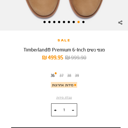
SALE
מגפי נשים Timberland® Premium 6-Inch
מחיר
מחיר
499.95 ₪
999.90 ₪
רגיל
מוצר
מידה
36
37
38
39
מידות אחרונות
טבלת מידות
כמות