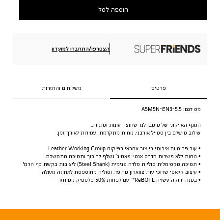
הוספה לסל
הצטרפו/התחברו למועדון
פרטים
משלוחים והחזרות
מס דגם:
A5M5N-EN3-5.5
המגף האייקוני של טימברלנד שחוצה עונות ומגמות.
שילוב מושלם בין סטייל אורבני, נוחות מתקדמת ועמידות לאורך זמן.
• עור פרימיום איכותי בייצור אחראי בפיקוח Leather Working Group
• נוחות ללא פשרות מדרס אנטי-פאטיג’ נשלף לריכוך ותמיכה מתמשכת
• תמיכה מקסימלית סוליית פלדה פנימית (Steel Shank) ליציבות בקשת כף הרגל
• עיצוב קלאסי שרוכי עור, צווארון מרופד, וסוליה מחוספסת לאחיזה מעולה
• בטנה ירוקה עשויה ReBOTL™ עם לפחות 50% פלסטיק ממוחזר