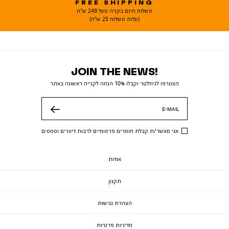
FREE SHIPPING
משלוח חינם בקניה מעל 249 ש"ח
(עלות משלוח 25 ש"ח)
JOIN THE NEWS!
הצטרפו לניוזלטר וקבלו 10% הנחה לקנייה ראשונה באתר
E-MAIL
שלח
אני מאשר/ת קבלת חומרים פרסומיים לרבות דיוורים וסמסים
אודות
תקנון
הצהרת נגישות
מדיניות פרטיות