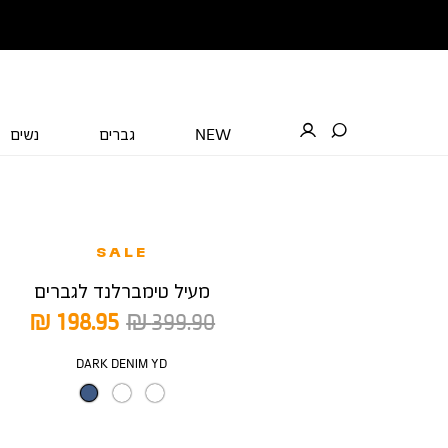
NEW
גברים
נשים
SALE
מעיל טימברלנד לגברים
מחיר
מחיר
198.95 ₪
399.90 ₪
רגיל
מוצר
צבע
DARK DENIM YD
מידה