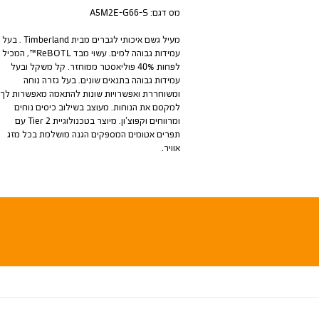
מס דגם:
A5M2E-G66-S
מעיל גשם איכותי לגברים מבית Timberland . בעל
עמידות גבוהה למים. עשוי מבד ReBOTL™, המכיל
לפחות 40% פוליאסטר ממוחזר. קל משקל ובעל
עמידות גבוהה בתנאים שונים. בעל גזרה נוחה
ומשוחררת ואפשרויות שונות להתאמה מאפשרות לך
למקסם את הנוחות. מעוצב בשילוב כיסים נוחים
ומרווחים וקפוצ’ון. מיוצר בטכנולוגיית Tier 2 עם
תפרים אטומים המספקים הגנה מושלמת בכל מזג
אוויר.