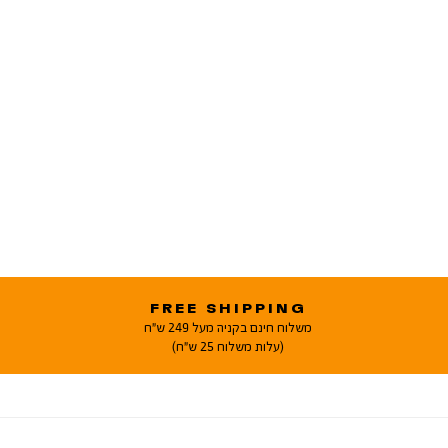
FREE SHIPPING
משלוח חינם בקניה מעל 249 ש"ח
(עלות משלוח 25 ש"ח)