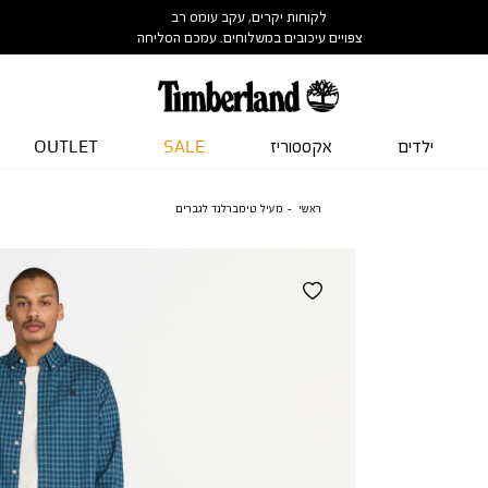
לקוחות יקרים, עקב עומס רב
צפויים עיכובים במשלוחים. עמכם הסליחה
ילדים
אקססוריז
SALE
OUTLET
ראשי
מעיל טימברלנד לגברים