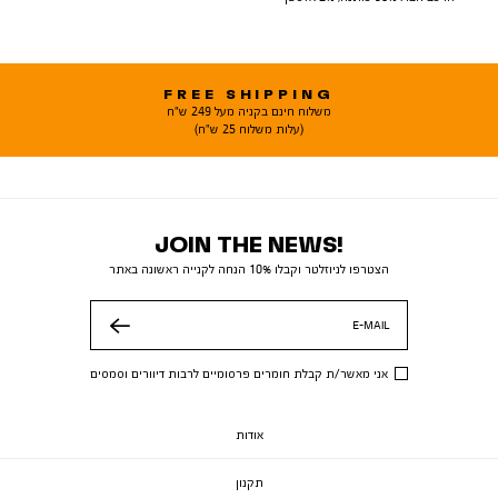
FREE SHIPPING
משלוח חינם בקניה מעל 249 ש"ח
(עלות משלוח 25 ש"ח)
JOIN THE NEWS!
הצטרפו לניוזלטר וקבלו 10% הנחה לקנייה ראשונה באתר
E-MAIL
שלח
אני מאשר/ת קבלת חומרים פרסומיים לרבות דיוורים וסמסים
אודות
תקנון