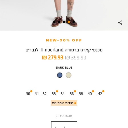
NEW-30% OFF
מכנסי קארגו ברמודה Timberland לגברים
מחיר
מחיר
279.93 ₪
399.90 ₪
רגיל
מוצר
צבע
DARK BLUE
מידה
30
31
32
33
34
36
38
40
42
מידות אחרונות
טבלת מידות
כמות