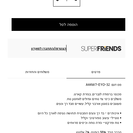
הוספה לסל
הצטרפו/התחברו למועדון
פרטים
משלוחים והחזרות
מס דגם:
A44W7-EYO-32
מכנסי ברמודה לגברים, בגזרת קארגו.
משלבים כיסי צד נוחים וגדולים לאחסון נוח.
מעוצבים בסגנון אורבני קליל, עשויים מבד רך ונעים.
• איכותיים - בד רך ונעים המבטיח תחושה נעימה לאורך כל היום
• סטייל- עיצוב ספורטיבי וקליל
• נוח ופרקטי- גזרה נוחה וכיסים מרווחים
הרכב הבד: 98% כותנה, 2% אלסטן