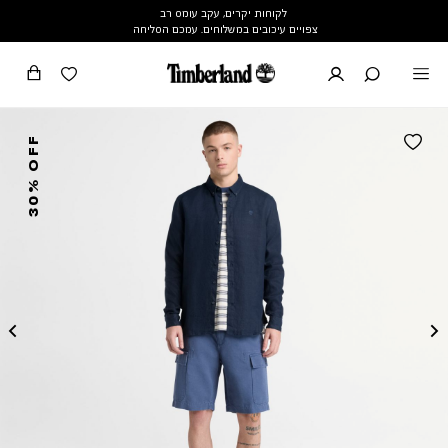
לקוחות יקרים, עקב עומס רב
צפויים עיכובים במשלוחים. עמכם הסליחה
30% OFF