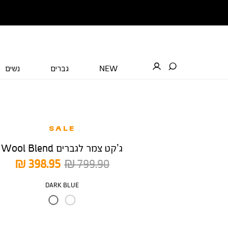
NEW
גברים
נשים
SALE
ג’קט צמר לגברים Wool Blend
מחיר
מחיר
398.95 ₪
799.90 ₪
רגיל
מוצר
צבע
DARK BLUE
מידה