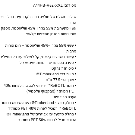
מס דגם:
A44HB-V82-XXL
שילוב מושלם של חולצה רכה וז’קט נעים, הכל בפרי
אחד.
עשוי מתערובת 55% צמר ו-45% פוליאסטר, מספק
חום ונוחות בסגנון משבצות קלאסי.
• עשוי 55% צמר ו-45% פוליאסטר – חום ונוחות
מרבית
• עיצוב משבצות קלאסי, קל לשילוב עם כל סטיילינג
• סגירה בכפתורים – נוחות ושימוש קל
• כיס חזה פרקטי
• תווית דגל Timberland®
• אורך גב: 77.5 ס”מ
• חומר ReBOTL™ ידידותי לסביבה: לפחות 40%
PET ממוחזר (מבקבוקי פלסטיק)
הערה סביבתית:
• בחלק מבגדי Timberland® נעשה שימוש בחומר
ReBOTL™ המכיל לפחות 40% PET ממוחזר
• בחלק מהנעליים ואביזרים של Timberland®
החומר מכיל לפחות 50% PET ממוחזר