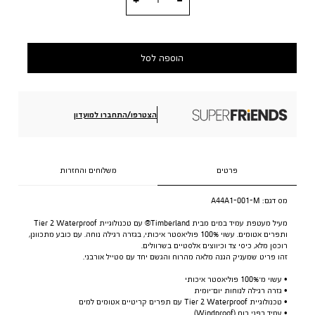
הוספה לסל
הצטרפו/התחברו למועדון
פרטים
משלוחים והחזרות
מס דגם:
A44A1-001-M
מעיל מעטפת עמיד במים מבית Timberland® עם טכנולוגיית Tier 2 Waterproof
ותפרים אטומים. עשוי 100% פוליאסטר איכותי, בגזרה רגילה נוחה. עם כובע מתכוונן,
רוכסן מלא, כיסי צד וכיווצים אלסטיים בשרוולים.
זהו פריט שמעניק הגנה מלאה מהרוח והגשם יחד עם סטייל אורבני.
• עשוי מ־100% פוליאסטר איכותי
• גזרה רגילה לנוחות יום־יומית
• טכנולוגיית Tier 2 Waterproof עם תפרים קריטיים אטומים למים
• עמיד בפני רוח (Windproof)