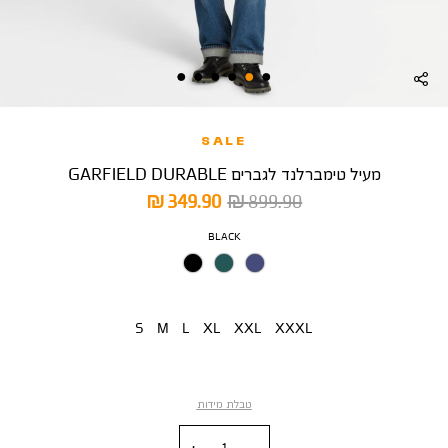
SALE
מעיל טימברלנד לגברים GARFIELD DURABLE
מחיר
מחיר
349.90 ₪
899.90 ₪
רגיל
מוצר
צבע
BLACK
מידה
S
M
L
XL
XXL
XXXL
טבלת מידות
כמות