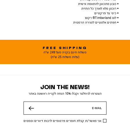
• כובע מתכוונן להתאמה אישית
• רוכסן מלא לאורך כל החזית
• כיסי צד פרקטיים
• לוגו Timberland® רקום
• חפתים אלסטיים לסגירה הרמטית
FREE SHIPPING
משלוח חינם בקניה מעל 249 ש"ח
(עלות משלוח 25 ש"ח)
JOIN THE NEWS!
הצטרפו לניוזלטר וקבלו 10% הנחה לקנייה ראשונה באתר
E-MAIL
שלח
אני מאשר/ת קבלת חומרים פרסומיים לרבות דיוורים וסמסים