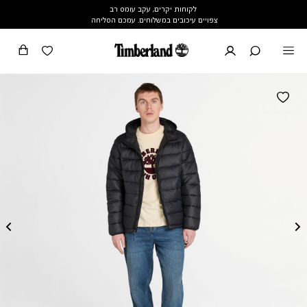
לקוחות יקרים, עקב עומס רב
צפויים עיכובים במשלוחים. עמכם הסליחה