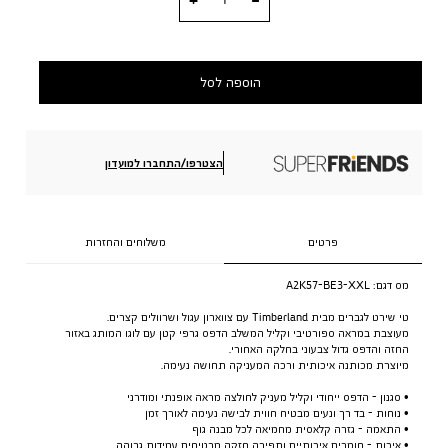
הוספה לסל
הצטרפו/התחברו למועדון
פרטים
משלוחים והחזרות
מס דגם:
A2K57-BE3-XXL
טי שירט לגברים מבית Timberland עם צווארון עגול ושרוולים קצרים.
מעוצבת במראה ספורטיבי וקליל המשלב הדפס גרפי קטן עם לוגו המותג באזור
החזה והדפס גדול צבעוני בחלקה האחורי.
מיוצרת מכותנה איכותית ורכה המעניקה תחושה נעימה.
• סגנון - הדפס ייחודי וקליל מעניק לחולצה מראה אופנתי ומודרני
• נוחות - בד רך ונעים מבטיח חווית לבישה נעימה לאורך זמן
• התאמה - גזרה קלאסית מחמיאה לכל מבנה גוף
• איכות - חומרים איכותיים ותפירה חזקה מבטיחים עמידות גבוהה