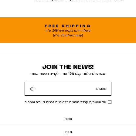
FREE SHIPPING
משלוח חינם בקניה מעל 249 ש"ח
(עלות משלוח 25 ש"ח)
JOIN THE NEWS!
הצטרפו לניוזלטר וקבלו 10% הנחה לקנייה ראשונה באתר
E-MAIL
שלח
אני מאשר/ת קבלת חומרים פרסומיים לרבות דיוורים וסמסים
אודות
תקנון