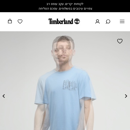
לקוחות יקרים, עקב עומס רב
צפויים עיכובים במשלוחים. עמכם הסליחה