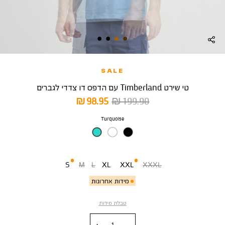
SALE
טי שירט Timberland עם הדפס דו צדדי לגברים
מחיר
מחיר
98.95 ₪
199.90 ₪
רגיל
מוצר
צבע
Turquoise
מידה
S
M
L
XL
XXL
XXXL
מידות אחרונות
טבלת מידות
כמות