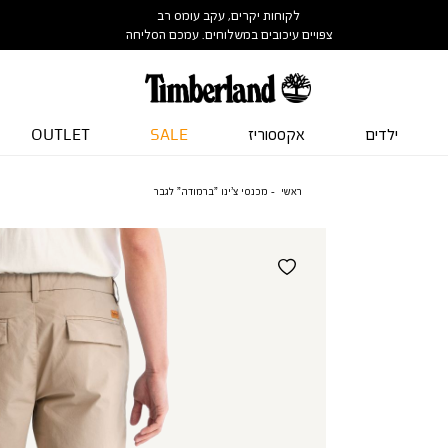
לקוחות יקרים, עקב עומס רב
צפויים עיכובים במשלוחים. עמכם הסליחה
ילדים
אקססוריז
SALE
OUTLET
ראשי
מכנסי צ’ינו ”ברמודה” לגבר