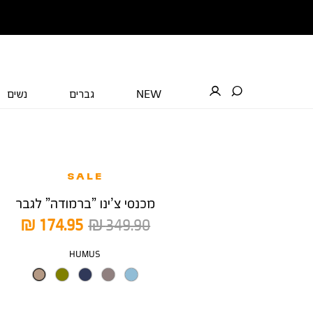
NEW
גברים
נשים
SALE
מכנסי צ’ינו ”ברמודה” לגבר
מחיר
מחיר
174.95 ₪
349.90 ₪
רגיל
מוצר
צבע
HUMUS
מידה