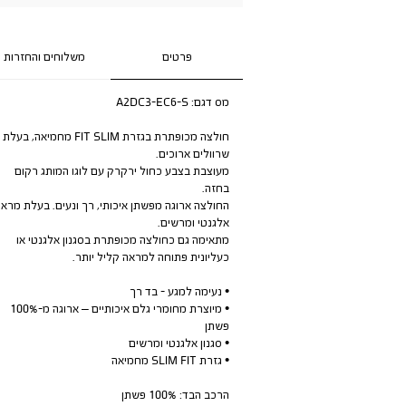
פרטים
משלוחים והחזרות
מס דגם:
A2DC3-EC6-S
חולצה מכופתרת בגזרת FIT SLIM מחמיאה, בעלת
שרוולים ארוכים.
מעוצבת בצבע כחול ירקרק עם לוגו המותג רקום
בחזה.
החולצה ארוגה מפשתן איכותי, רך ונעים. בעלת מראה
אלגנטי ומרשים.
מתאימה גם כחולצה מכופתרת בסגנון אלגנטי או
כעליונית פתוחה למראה קליל יותר.
• נעימה למגע - בד רך
• מיוצרת מחומרי גלם איכותיים – ארוגה מ-100%
פשתן
• סגנון אלגנטי ומרשים
• גזרת SLIM FIT מחמיאה
הרכב הבד: 100% פשתן