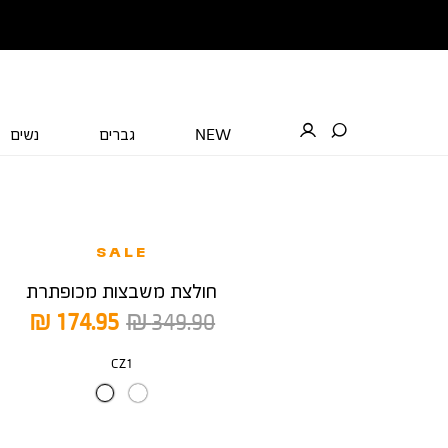
NEW
גברים
נשים
SALE
חולצת משבצות מכופתרת
מחיר
מחיר
174.95 ₪
349.90 ₪
רגיל
מוצר
צבע
CZ1
מידה