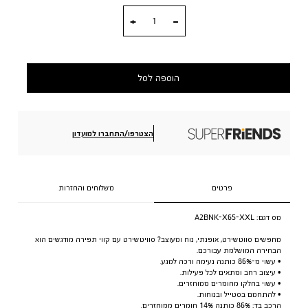
כמות
הוספה לסל
הצטרפו/התחברו למועדון
פרטים
משלוחים והחזרות
מס דגם:
A2BNK-X65-XXL
מחפשים סווטשירט, אופנתי, נוח ומעוצב? סוויטשירט עם קווי תפירה מודגשים הוא
הבחירה המושלמת עבורכם.
• עשוי מ-86% כותנה נעימה ורכה למגע.
• עיצוב רחב ומתאים לכל פעילות.
• עשוי בחלקו מחומרים ממוחזרים.
• להתחמם בסטייל ובנוחות.
הרכב בד: 86% כותנה 14% חומרים ממוחזרים.