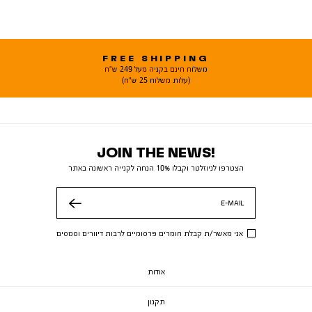
FREE SHIPPING
משלוח חינם בקניה מעל 249 ש"ח
(עלות משלוח 25 ש"ח)
JOIN THE NEWS!
הצטרפו לניוזלטר וקבלו 10% הנחה לקנייה ראשונה באתר
E-MAIL
שלח
אני מאשר/ת קבלת חומרים פרסומיים לרבות דיוורים וסמסים
אודות
תקנון