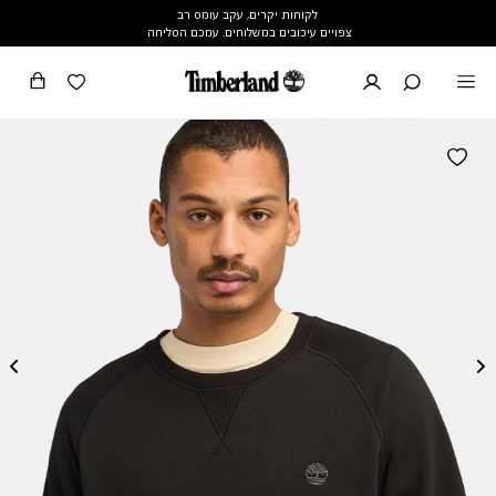
לקוחות יקרים, עקב עומס רב
צפויים עיכובים במשלוחים. עמכם הסליחה