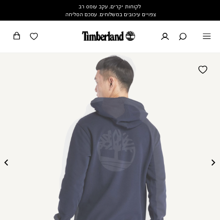
לקוחות יקרים, עקב עומס רב
צפויים עיכובים במשלוחים. עמכם הסליחה