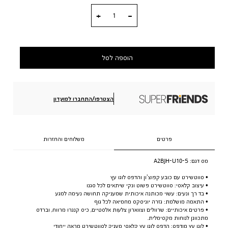
כמות
הוספה לסל
הצטרפו/התחברו למועדון
פרטים
משלוחים והחזרות
מס דגם:
A2BJH-U10-S
• סווטשירט עם כובע קפוצ’ון והדפס לוגו עץ
• עיצוב קלאסי: סווטשירט פשוט ונקי שיתאים לכל סגנו
• בד רך ונעים: עשוי מכותנה איכותית שמעניקה תחושה נעימה למגע
• התאמה מושלמת: גזרה יוניסקס מחמיאה לכל גוף
• פרטים איכותיים: שרוולים וצווארון צלעות אלסטיים, כיס קנגרו מרווח, וברדס
מתכוונן לנוחות מקסימלית.
• לוגו עץ מודפס: הדפס לוגו עץ קלאסי מעניק לסווטשירט מראה ייחודי