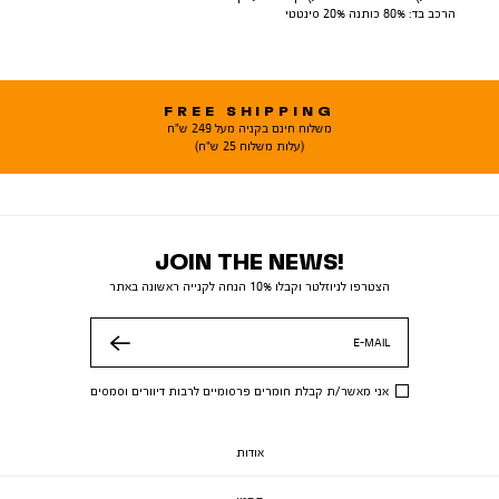
הרכב בד: 80% כותנה 20% סינטטי
FREE SHIPPING
משלוח חינם בקניה מעל 249 ש"ח
(עלות משלוח 25 ש"ח)
JOIN THE NEWS!
הצטרפו לניוזלטר וקבלו 10% הנחה לקנייה ראשונה באתר
E-MAIL
שלח
אני מאשר/ת קבלת חומרים פרסומיים לרבות דיוורים וסמסים
אודות