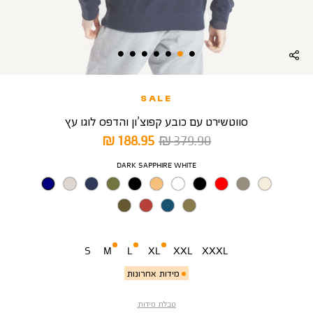
SALE
סווטשירט עם כובע קפוצ’ון והדפס לוגו עץ
מחיר
מחיר
188.95 ₪
379.90 ₪
רגיל
מוצר
צבע
DARK SAPPHIRE WHITE
מידה
S
M
L
XL
XXL
XXXL
מידות אחרונות
טבלת מידות