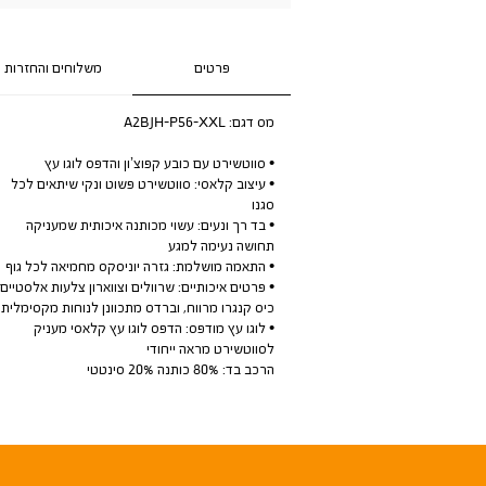
פרטים
משלוחים והחזרות
מס דגם:
A2BJH-P56-XXL
• סווטשירט עם כובע קפוצ’ון והדפס לוגו עץ
• עיצוב קלאסי: סווטשירט פשוט ונקי שיתאים לכל
סגנו
• בד רך ונעים: עשוי מכותנה איכותית שמעניקה
תחושה נעימה למגע
• התאמה מושלמת: גזרה יוניסקס מחמיאה לכל גוף
• פרטים איכותיים: שרוולים וצווארון צלעות אלסטיים,
כיס קנגרו מרווח, וברדס מתכוונן לנוחות מקסימלית.
• לוגו עץ מודפס: הדפס לוגו עץ קלאסי מעניק
לסווטשירט מראה ייחודי
הרכב בד: 80% כותנה 20% סינטטי