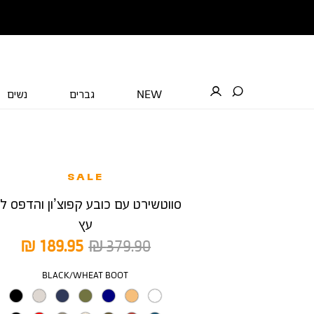
NEW
גברים
נשים
SALE
סווטשירט עם כובע קפוצ’ון והדפס לוג
עץ
מחיר
מחיר
189.95 ₪
379.90 ₪
רגיל
מוצר
צבע
BLACK/WHEAT BOOT