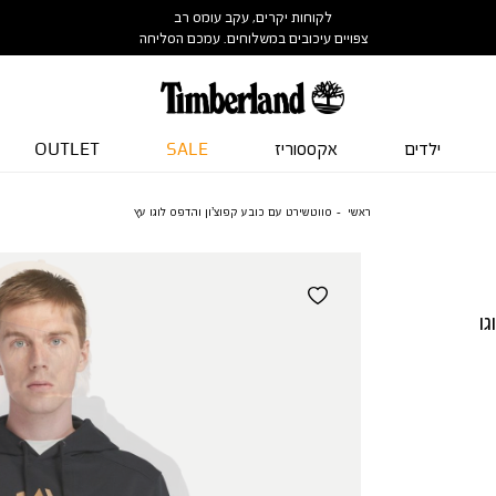
לקוחות יקרים, עקב עומס רב
צפויים עיכובים במשלוחים. עמכם הסליחה
ילדים
אקססוריז
SALE
OUTLET
ראשי
סווטשירט עם כובע קפוצ’ון והדפס לוגו עץ
ו