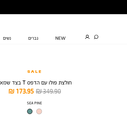
NEW
גברים
נשים
SALE
חולצת פולו עם הדפס T בצד שמאל
מחיר
מחיר
173.95 ₪
349.90 ₪
רגיל
מוצר
צבע
SEA PINE
מידה