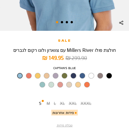
SALE
חולצת פולו Millers River עם צווארון ולוגו רקום לגברים
מחיר
מחיר
149.95 ₪
299.90 ₪
רגיל
מוצר
צבע
CAPTAIN'S BLUE
מידה
S
M
L
XL
XXL
XXXL
מידות אחרונות
טבלת מידות