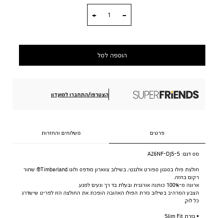
כמות
הוספה לסל
הצטרפו/התחברו למועדון
פרטים
משלוחים והחזרות
מס דגם:
A26NF-DJ5-S
חולצת פולו בסגנון ספורט אלגנטי, בשילוב צווארון מודפס ולוגו Timberland® שחור
רקום בחזה.
ארוגה מ-100% כותנה אורגנית ובעלת בד רך ונעים למגע.
הצבע המרהיב בשילוב גזרת הפולו האהובה הופכת את החולצה הזו לפריט שישדרג
כל לוק.
• גזרת Slim Fit