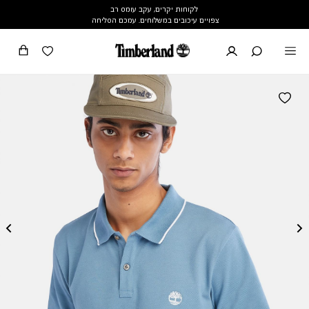
לקוחות יקרים, עקב עומס רב
צפויים עיכובים במשלוחים. עמכם הסליחה