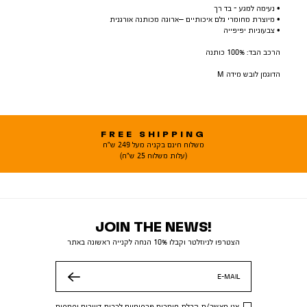
• נעימה למגע - בד רך
• מיוצרת מחומרי גלם איכותיים –ארוגה מכותנה אורגנית
• צבעוניות יפיפייה
הרכב הבד: 100% כותנה
הדוגמן לובש מידה M
FREE SHIPPING
משלוח חינם בקניה מעל 249 ש"ח
(עלות משלוח 25 ש"ח)
JOIN THE NEWS!
הצטרפו לניוזלטר וקבלו 10% הנחה לקנייה ראשונה באתר
E-MAIL
שלח
אני מאשר/ת קבלת חומרים פרסומיים לרבות דיוורים וסמסים