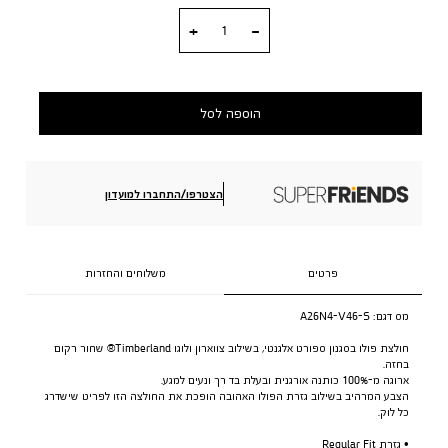
כמות
הוספה לסל
הצטרפו/התחברו למועדון
פרטים
משלוחים והחזרות
מס דגם:
A26N4-V46-S
חולצת פולו בסגנון ספורט אלגנטי, בשילוב צווארון ולוגו Timberland® שחור רקום
בחזה.
ארוגה מ-100% כותנה אורגנית ובעלת בד רך ונעים למגע.
הצבע המרהיב בשילוב גזרת הפולו האהובה הופכת את החולצה הזו לפריט שישדרג
כל לוק.
• גזרת Regular Fit