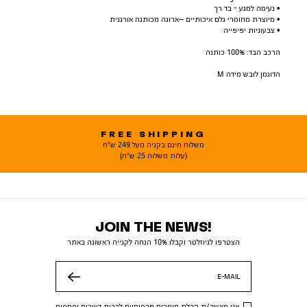
• נעימה למגע - בד רך
• מיוצרת מחומרי גלם איכותיים –ארוגה מכותנה אורגנית
• צבעוניות יפיפייה
הרכב הבד: 100% כותנה
הדוגמן לובש מידה M
FREE SHIPPING
משלוח חינם בקניה מעל 249 ש"ח
(עלות משלוח 25 ש"ח)
JOIN THE NEWS!
הצטרפו לניוזלטר וקבלו 10% הנחה לקנייה ראשונה באתר
E-MAIL
שלח
אני מאשר/ת קבלת חומרים פרסומיים לרבות דיוורים וסמסים