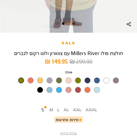
SALE
חולצת פולו Millers River עם צווארון ולוגו רקום לגברים
מחיר
מחיר
149.95 ₪
299.90 ₪
רגיל
מוצר
צבע
Olive
מידה
S
M
L
XL
XXL
XXXL
מידות אחרונות
טבלת מידות