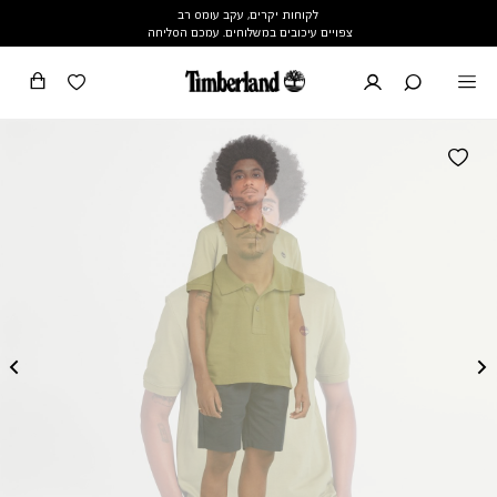
לקוחות יקרים, עקב עומס רב
צפויים עיכובים במשלוחים. עמכם הסליחה