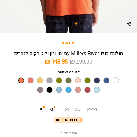
SALE
חולצת פולו Millers River עם צווארון ולוגו רקום לגברים
מחיר
מחיר
148.95 ₪
299.90 ₪
רגיל
מוצר
צבע
BURNT OCHRE
מידה
S
M
L
XL
XXL
XXXL
מידות אחרונות
טבלת מידות