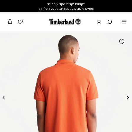
לקוחות יקרים, עקב עומס רב
צפויים עיכובים במשלוחים. עמכם הסליחה