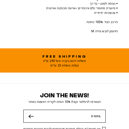
• נעימה למגע - בד רך
• מיוצרת מחומרי גלם איכותיים –ארוגה מכותנה אורגנית
• צבעוניות יפיפייה
הרכב הבד: 100% כותנה
הדוגמן לובש מידה M
FREE SHIPPING
משלוח חינם בקניה מעל 249 ש"ח
(עלות משלוח 25 ש"ח)
JOIN THE NEWS!
הצטרפו לניוזלטר וקבלו 10% הנחה לקנייה ראשונה באתר
E-MAIL
שלח
אני מאשר/ת קבלת חומרים פרסומיים לרבות דיוורים וסמסים