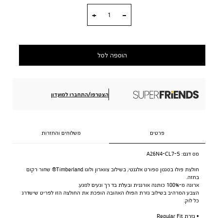
כמות
הוספה לסל
הצטרפו/התחברו למועדון
פרטים
משלוחים והחזרות
מס דגם:
A26N4-CL7-S
חולצת פולו בסגנון ספורט אלגנטי, בשילוב צווארון ולוגו Timberland® שחור רקום
בחזה.
ארוגה מ-100% כותנה אורגנית ובעלת בד רך ונעים למגע.
הצבע המרהיב בשילוב גזרת הפולו האהובה הופכת את החולצה הזו לפריט שישדרג
כל לוק.
• גזרת Regular Fit