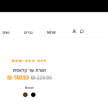
NEW
גברים
נשים
NEW-30% OFF
חגורת עור קלאסית
מחיר
מחיר
160.93 ₪
229.90 ₪
רגיל
מוצר
צבע
Brown
מידה