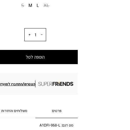
S
M
L
XL
כמות
הוספה לסל
הצטרפו/התחברו למועדון
פרטים
משלוחים והחזרות
מס דגם:
A1DFI-968-L