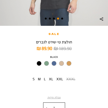
SALE
חולצת טי-שירט לגברים
מחיר
מחיר
89.90 ₪
189.90 ₪
רגיל
מוצר
צבע
BLACK
מידה
S
M
L
XL
XXL
XXXL
טבלת מידות
כמות