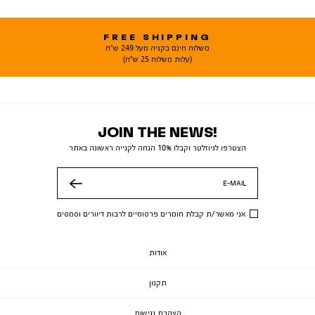
FREE SHIPPING
משלוח חינם בקניה מעל 249 ש"ח
(עלות משלוח 25 ש"ח)
JOIN THE NEWS!
הצטרפו לניוזלטר וקבלו 10% הנחה לקנייה ראשונה באתר
E-MAIL
שלח
אני מאשר/ת קבלת חומרים פרסומיים לרבות דיוורים וסמסים
אודות
תקנון
הצהרת נגישות