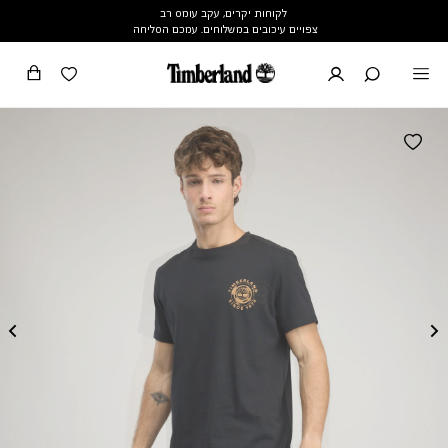
לקוחות יקרים, עקב עומס רב
צפויים עיכובים במשלוחים. עמכם הסליחה