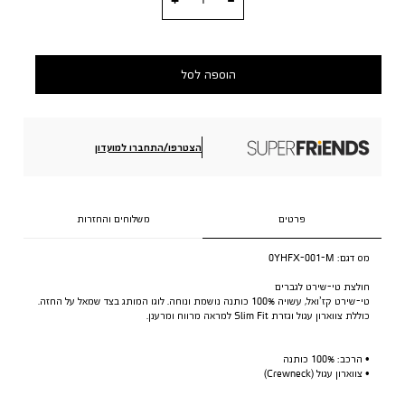
הוספה לסל
הצטרפו/התחברו למועדון
פרטים
משלוחים והחזרות
מס דגם:
0YHFX-001-M
חולצת טי-שירט לגברים
טי-שירט קז’ואל, עשויה 100% כותנה נושמת ונוחה. לוגו המותג בצד שמאל על החזה.
כוללת צווארון עגול וגזרת Slim Fit למראה מרווח ומרענן.
• הרכב: 100% כותנה
• צווארון עגול (Crewneck)