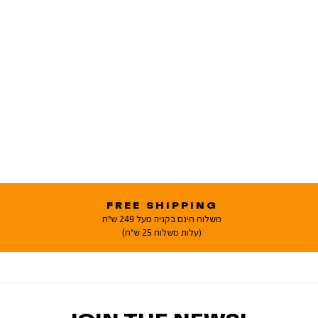
FREE SHIPPING
משלוח חינם בקניה מעל 249 ש"ח
(עלות משלוח 25 ש"ח)