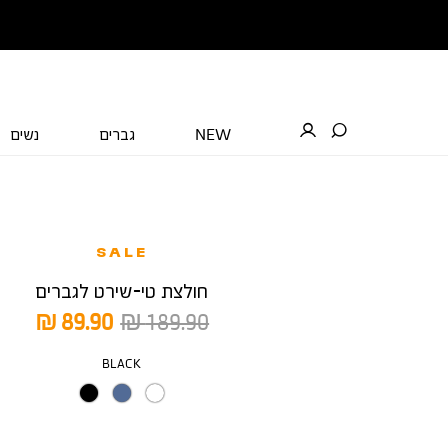
NEW
גברים
נשים
SALE
חולצת טי-שירט לגברים
מחיר
מחיר
89.90 ₪
189.90 ₪
רגיל
מוצר
צבע
BLACK
מידה