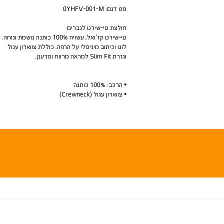
מס דגם:
0YHFV-001-M
חולצת טי-שירט לגברים
טי-שירט קז’ואל, עשויה 100% כותנה נושמת ונוחה.
לוגו וכיתוב מינימלי על החזה. כוללת צווארון עגול
וגזרת Slim Fit למראה מרווח ומרענן.
• הרכב: 100% כותנה
• צווארון עגול (Crewneck)