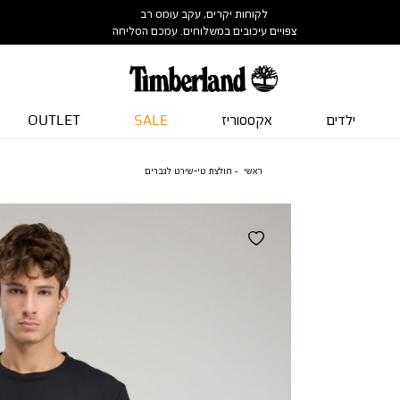
לקוחות יקרים, עקב עומס רב
צפויים עיכובים במשלוחים. עמכם הסליחה
ילדים
אקססוריז
SALE
OUTLET
ראשי
חולצת טי-שירט לגברים