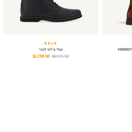
SALE
נעלי צ’לסי לגבר
מחיר
מחיר
298.90 ₪
599.90 ₪
רגיל
מוצר