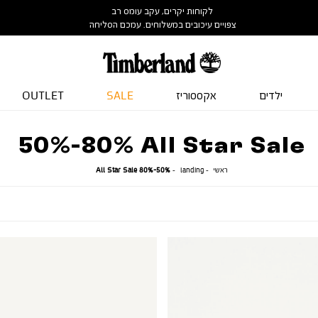
לקוחות יקרים, עקב עומס רב
צפויים עיכובים במשלוחים. עמכם הסליחה
ילדים
אקססוריז
SALE
OUTLET
50%-80% All Star Sale
ראשי
landing
50%-80%
ראשי
landing
50%-80% All Star Sale
All
Star
Sale