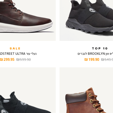
SALE
TOP 10
BROOKL לגברים
נעלי עור BRADSTREET ULTRA
יר
מחיר
מחיר
מחיר
299.95 ₪
599.90 ₪
199.90 ₪
549.90
ל
מוצר
רגיל
מוצר