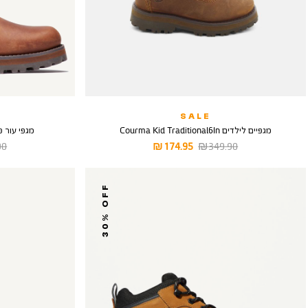
SALE
מגפיים לילדים Courma Kid Traditional6In
מגפי עור פרימיום KID
מחיר
מחיר
מח
 ₪
174.95 ₪
349.90 ₪
רגיל
מוצר
רגי
30% OFF