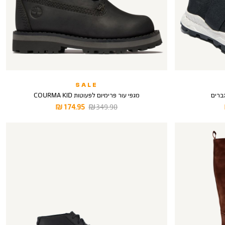
SALE
מגפי עור פרימיום לפעוטות COURMA KID
מחיר
מחיר
174.95 ₪
349.90 ₪
רגיל
מוצר