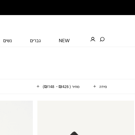
NEW
גברים
נשים
מידה
מחיר
(
₪426 - ₪148
)
2
וצרים