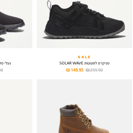
SALE
סניקרס לפעוטות SOLAR WAVE
נעלי סליפ און YN
מחיר
מחיר
מח
 ₪
149.95 ₪
299.90 ₪
רגיל
מוצר
רגי