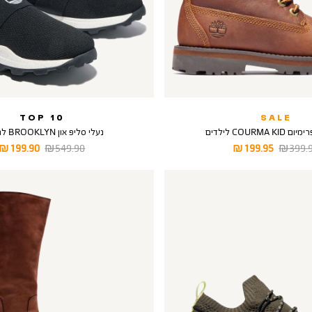
TOP 10
SALE
COURMA  לילדים
נעלי סליפ און BROOKLYN לגברים
יר
מחיר
מחיר
מחיר
199.90 ₪
549.90 ₪
199.95 ₪
399.90
ל
מוצר
רגיל
מוצר