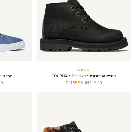
SALE
מגפיים עם שרוכים לפעוטות COURMA KID
נעלי סני
מחיר
מחיר
מח
 ₪
159.95 ₪
319.90 ₪
רגיל
מוצר
רגי