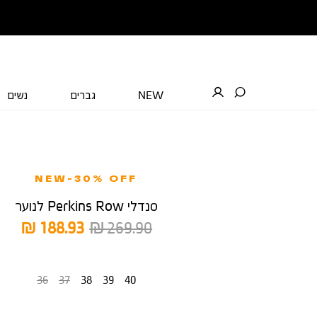
NEW
גברים
נשים
NEW-30% OFF
סנדלי Perkins Row לנוער
מחיר
מחיר
188.93 ₪
269.90 ₪
רגיל
מוצר
מידה
36
37
38
39
40