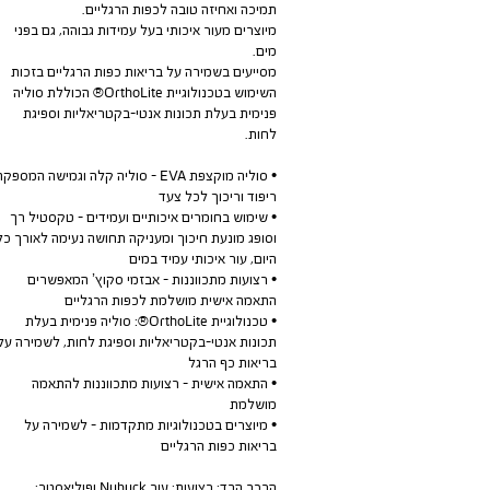
תמיכה ואחיזה טובה לכפות הרגליים.
מיוצרים מעור איכותי בעל עמידות גבוהה, גם בפני
מים.
מסייעים בשמירה על בריאות כפות הרגליים בזכות
השימוש בטכנולוגיית OrthoLite® הכוללת סוליה
פנימית בעלת תכונות אנטי-בקטריאליות וספיגת
לחות.
• סוליה מוקצפת EVA - סוליה קלה וגמישה המספק
ריפוד וריכוך לכל צעד
• שימוש בחומרים איכותיים ועמידים - טקסטיל רך
וסופג מונעת חיכוך ומעניקה תחושה נעימה לאורך כל
היום, עור איכותי עמיד במים
• רצועות מתכווננות - אבזמי סקוץ’ המאפשרים
התאמה אישית מושלמת לכפות הרגליים
• טכנולוגיית OrthoLite®: סוליה פנימית בעלת
תכונות אנטי-בקטריאליות וספיגת לחות, לשמירה על
בריאות כף הרגל
• התאמה אישית - רצועות מתכווננות להתאמה
מושלמת
• מיוצרים בטכנולוגיות מתקדמות - לשמירה על
בריאות כפות הרגליים
הרכב הבד: רצועות: עור Nubuck ופוליאסטר: