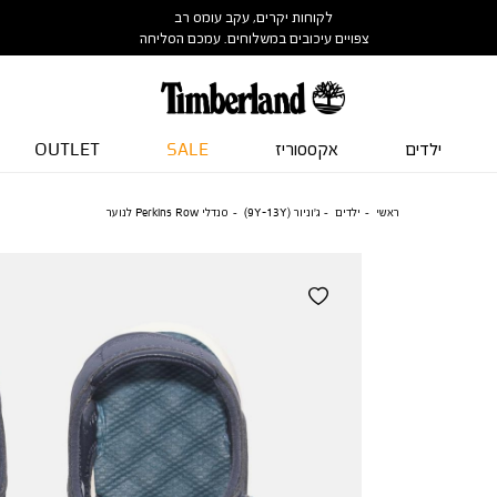
לקוחות יקרים, עקב עומס רב
צפויים עיכובים במשלוחים. עמכם הסליחה
ילדים
אקססוריז
SALE
OUTLET
ראשי
ילדים
ג'וניור (9Y-13Y)
סנדלי Perkins Row לנוער