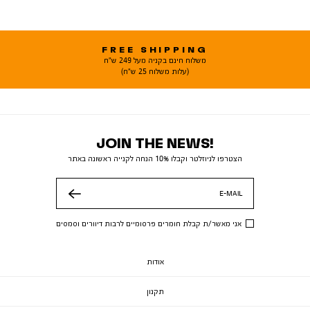
FREE SHIPPING
משלוח חינם בקניה מעל 249 ש"ח
(עלות משלוח 25 ש"ח)
JOIN THE NEWS!
הצטרפו לניוזלטר וקבלו 10% הנחה לקנייה ראשונה באתר
E-MAIL
שלח
אני מאשר/ת קבלת חומרים פרסומיים לרבות דיוורים וסמסים
אודות
תקנון