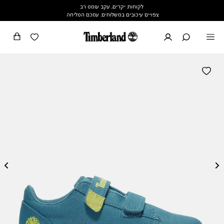
לקוחות יקרים, עקב עומס רב
צפויים עיכובים במשלוחים. עמכם הסליחה