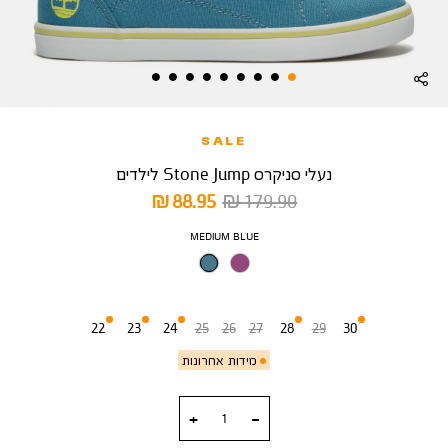
SALE
נעלי סניקרס Stone Jump לילדים
מחיר
מחיר
88.95 ₪
179.90 ₪
רגיל
מוצר
צבע
MEDIUM BLUE
מידה
22
23
24
25
26
27
28
29
30
מידות אחרונות
כמות