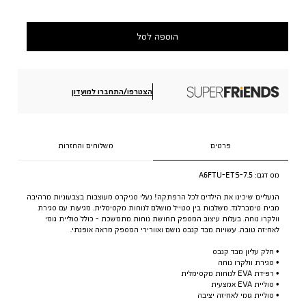
הוספה לסל
הצטרפו/התחברו למועדון
פרטים
משלוחים והחזרות
מס דגם:
A6FTU-ETS-7.5
הנעליים שיכינו את הילדים לכל הרפתקה! נעלי סניקרס מעוצבות בצבעוניות מרהיבה
מבית טימברלנד. משלבות בין סטייל מושלם לנוחות מקסימלית. מגיעות עם סגירת
וולקרו נוחה. בעלות עיצוב המספק תחושת נוחות מתמשכת - כולל סוליית גומי
לאחיזה טובה. עשויות מבד קנבס נושם ואוורירי המספק מראה אופנתי.
• חלק עליון מבד קנבס
• סגירת וולקרו נוחה
• רפידת EVA לנוחות מקסימלית
• סוליית EVA אמצעית
• סוליית גומי לאחיזה יציבה