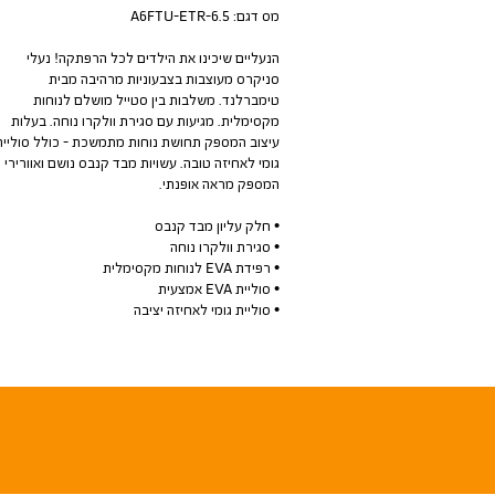
מס דגם:
A6FTU-ETR-6.5
הנעליים שיכינו את הילדים לכל הרפתקה! נעלי
סניקרס מעוצבות בצבעוניות מרהיבה מבית
טימברלנד. משלבות בין סטייל מושלם לנוחות
מקסימלית. מגיעות עם סגירת וולקרו נוחה. בעלות
עיצוב המספק תחושת נוחות מתמשכת - כולל סוליית
גומי לאחיזה טובה. עשויות מבד קנבס נושם ואוורירי
המספק מראה אופנתי.
• חלק עליון מבד קנבס
• סגירת וולקרו נוחה
• רפידת EVA לנוחות מקסימלית
• סוליית EVA אמצעית
• סוליית גומי לאחיזה יציבה