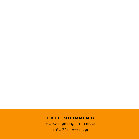
FREE SHIPPING
משלוח חינם בקניה מעל 249 ש"ח
(עלות משלוח 25 ש"ח)