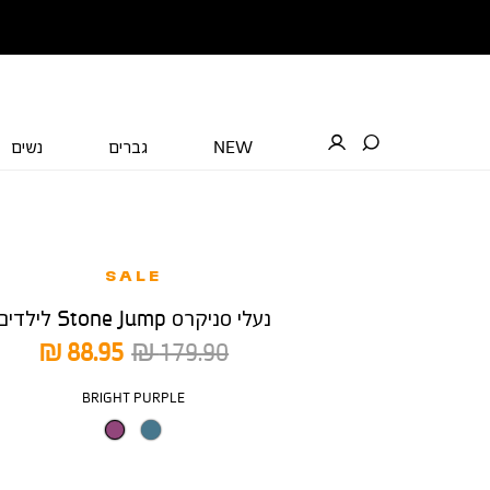
NEW
גברים
נשים
SALE
נעלי סניקרס Stone Jump לילדים
מחיר
מחיר
88.95 ₪
179.90 ₪
רגיל
מוצר
צבע
BRIGHT PURPLE
מידה